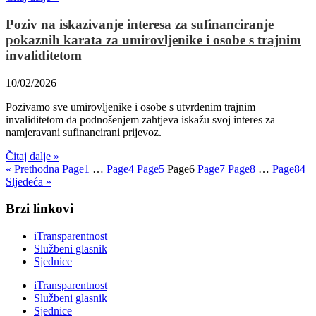
Poziv na iskazivanje interesa za sufinanciranje
pokaznih karata za umirovljenike i osobe s trajnim
invaliditetom
10/02/2026
Pozivamo sve umirovljenike i osobe s utvrđenim trajnim
invaliditetom da podnošenjem zahtjeva iskažu svoj interes za
namjeravani sufinancirani prijevoz.
Čitaj dalje »
« Prethodna
Page
1
…
Page
4
Page
5
Page
6
Page
7
Page
8
…
Page
84
Sljedeća »
Brzi linkovi
iTransparentnost
Službeni glasnik
Sjednice
iTransparentnost
Službeni glasnik
Sjednice