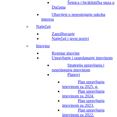
Šetnica i biciklistička staza u
Dućama
Obavijest o nepostojanju sukoba
interesa
Natječaji
Zapošljavanje
Natječaji i javni pozivi
Imovina
Registar imovine
Upravljanje i raspolaganje imovinom
Strategija upravljanja i
raspolaganja imovinom
Planovi
Plan upravljanja
imovinom za 2025. g.
Plan upravljanja
imovinom za 2024.
Plan upravljanja
imovinom za 2023.
Plan upravljanja
imovinom za 2022.