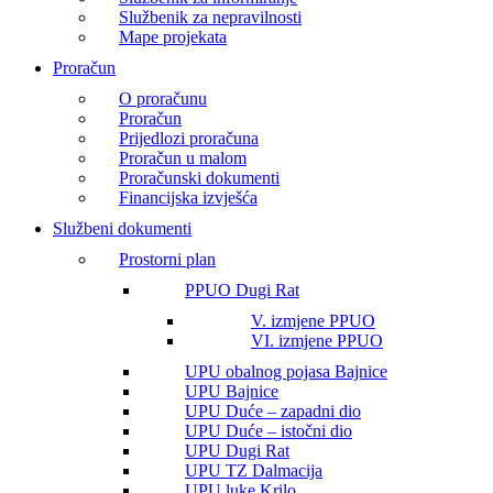
Službenik za nepravilnosti
Mape projekata
Proračun
O proračunu
Proračun
Prijedlozi proračuna
Proračun u malom
Proračunski dokumenti
Financijska izvješća
Službeni dokumenti
Prostorni plan
PPUO Dugi Rat
V. izmjene PPUO
VI. izmjene PPUO
UPU obalnog pojasa Bajnice
UPU Bajnice
UPU Duće – zapadni dio
UPU Duće – istočni dio
UPU Dugi Rat
UPU TZ Dalmacija
UPU luke Krilo