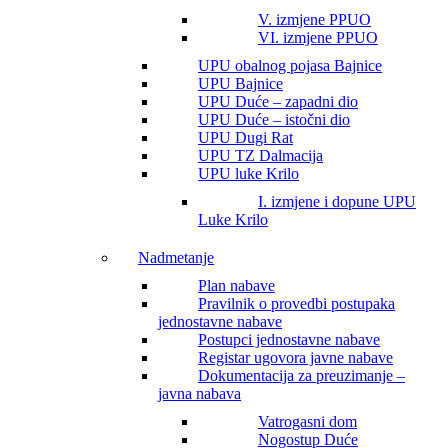
V. izmjene PPUO
VI. izmjene PPUO
UPU obalnog pojasa Bajnice
UPU Bajnice
UPU Duće – zapadni dio
UPU Duće – istočni dio
UPU Dugi Rat
UPU TZ Dalmacija
UPU luke Krilo
I. izmjene i dopune UPU
Luke Krilo
Nadmetanje
Plan nabave
Pravilnik o provedbi postupaka
jednostavne nabave
Postupci jednostavne nabave
Registar ugovora javne nabave
Dokumentacija za preuzimanje –
javna nabava
Vatrogasni dom
Nogostup Duće