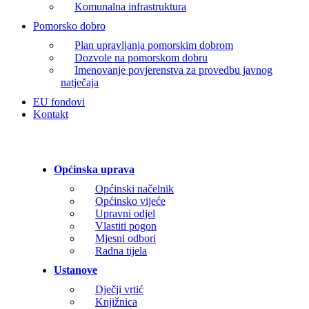
Komunalna infrastruktura
Pomorsko dobro
Plan upravljanja pomorskim dobrom
Dozvole na pomorskom dobru
Imenovanje povjerenstva za provedbu javnog
natječaja
EU fondovi
Kontakt
Općinska uprava
Općinski načelnik
Općinsko vijeće
Upravni odjel
Vlastiti pogon
Mjesni odbori
Radna tijela
Ustanove
Dječji vrtić
Knjižnica