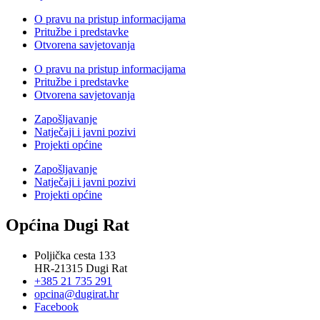
O pravu na pristup informacijama
Pritužbe i predstavke
Otvorena savjetovanja
O pravu na pristup informacijama
Pritužbe i predstavke
Otvorena savjetovanja
Zapošljavanje
Natječaji i javni pozivi
Projekti općine
Zapošljavanje
Natječaji i javni pozivi
Projekti općine
Općina Dugi Rat
Poljička cesta 133
HR-21315 Dugi Rat
+385 21 735 291
opcina@dugirat.hr
Facebook