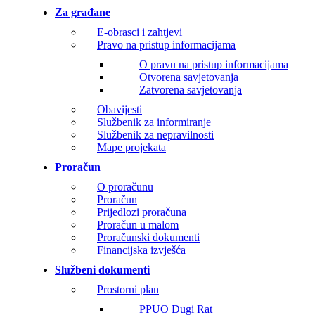
Za građane
E-obrasci i zahtjevi
Pravo na pristup informacijama
O pravu na pristup informacijama
Otvorena savjetovanja
Zatvorena savjetovanja
Obavijesti
Službenik za informiranje
Službenik za nepravilnosti
Mape projekata
Proračun
O proračunu
Proračun
Prijedlozi proračuna
Proračun u malom
Proračunski dokumenti
Financijska izvješća
Službeni dokumenti
Prostorni plan
PPUO Dugi Rat