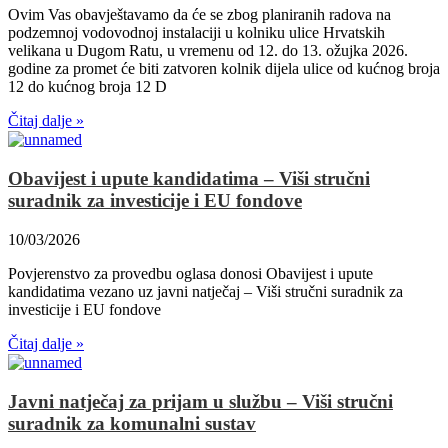
Ovim Vas obavještavamo da će se zbog planiranih radova na
podzemnoj vodovodnoj instalaciji u kolniku ulice Hrvatskih
velikana u Dugom Ratu, u vremenu od 12. do 13. ožujka 2026.
godine za promet će biti zatvoren kolnik dijela ulice od kućnog broja
12 do kućnog broja 12 D
Čitaj dalje »
Obavijest i upute kandidatima – Viši stručni
suradnik za investicije i EU fondove
10/03/2026
Povjerenstvo za provedbu oglasa donosi Obavijest i upute
kandidatima vezano uz javni natječaj – Viši stručni suradnik za
investicije i EU fondove
Čitaj dalje »
Javni natječaj za prijam u službu – Viši stručni
suradnik za komunalni sustav