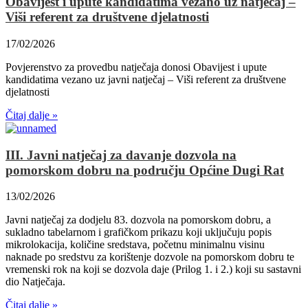
Obavijest i upute kandidatima vezano uz natječaj –
Viši referent za društvene djelatnosti
17/02/2026
Povjerenstvo za provedbu natječaja donosi Obavijest i upute
kandidatima vezano uz javni natječaj – Viši referent za društvene
djelatnosti
Čitaj dalje »
III. Javni natječaj za davanje dozvola na
pomorskom dobru na području Općine Dugi Rat
13/02/2026
Javni natječaj za dodjelu 83. dozvola na pomorskom dobru, a
sukladno tabelarnom i grafičkom prikazu koji uključuju popis
mikrolokacija, količine sredstava, početnu minimalnu visinu
naknade po sredstvu za korištenje dozvole na pomorskom dobru te
vremenski rok na koji se dozvola daje (Prilog 1. i 2.) koji su sastavni
dio Natječaja.
Čitaj dalje »