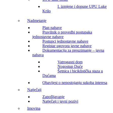
I. izmjene i dopune UPU Luke
Krilo
Nadmetanje
Plan nabave
Pravilnik o provedbi postupaka
jednostavne nabave
Postupci jednostavne nabave
Registar ugovora javne nabave
Dokumentacija za preuzimanje – javna
nabava
Vatrogasni dom
Nogostup Duće
Šetnica i biciklistička staza u
Dućama
Obavijest o nepostojanju sukoba interesa
Natječaji
Zapošljavanje
Natječaji i javni pozivi
Imovina