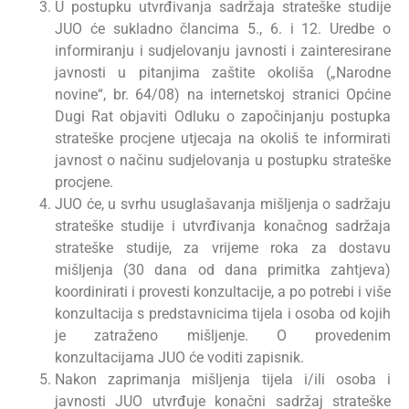
U postupku utvrđivanja sadržaja strateške studije
JUO će sukladno člancima 5., 6. i 12. Uredbe o
informiranju i sudjelovanju javnosti i zainteresirane
javnosti u pitanjima zaštite okoliša („Narodne
novine“, br. 64/08) na internetskoj stranici Općine
Dugi Rat objaviti Odluku o započinjanju postupka
strateške procjene utjecaja na okoliš te informirati
javnost o načinu sudjelovanja u postupku strateške
procjene.
JUO će, u svrhu usuglašavanja mišljenja o sadržaju
strateške studije i utvrđivanja konačnog sadržaja
strateške studije, za vrijeme roka za dostavu
mišljenja (30 dana od dana primitka zahtjeva)
koordinirati i provesti konzultacije, a po potrebi i više
konzultacija s predstavnicima tijela i osoba od kojih
je zatraženo mišljenje. O provedenim
konzultacijama JUO će voditi zapisnik.
Nakon zaprimanja mišljenja tijela i/ili osoba i
javnosti JUO utvrđuje konačni sadržaj strateške