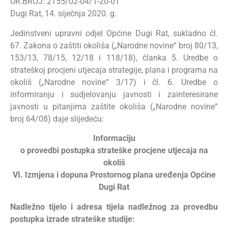
UR.BROJ: 2155/02-04/1-20-01
Dugi Rat, 14. siječnja 2020. g.
Jedinstveni upravni odjel Općine Dugi Rat, sukladno čl.
67. Zakona o zaštiti okoliša („Narodne novine“ broj 80/13,
153/13, 78/15, 12/18 i 118/18), članka 5. Uredbe o
strateškoj procjeni utjecaja strategije, plana i programa na
okoliš („Narodne novine“ 3/17) i čl. 6. Uredbe o
informiranju i sudjelovanju javnosti i zainteresirane
javnosti u pitanjima zaštite okoliša („Narodne novine“
broj 64/08) daje slijedeću:
Informaciju
o provedbi postupka strateške procjene utjecaja na
okoliš
VI.
Izmjena i dopuna Prostornog plana uređenja Općine
Dugi Rat
Nadležno tijelo i adresa tijela nadležnog za provedbu
postupka izrade strateške studije: