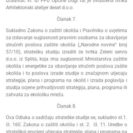
Izrađivač VI. ID PPU Općine Dugi rat je ovlaštena tvrtka
Arhitektonski atelijer deset d.o.o.
Članak 7.
Sukladno Zakonu o zaštiti okoliša i Pravilniku o uvjetima
za izdavanje suglasnosti pravnim osobama za obavljanje
stručnih poslova zaštite okoliša („Narodne novine“ broj
57/10), stratešku studiju izraditi će tvrtka Zeleni servis
d.o.o. iz Splita, koja ima suglasnost Ministarstva zaštite
okoliša i energetike za obavljanje stručnih poslova zašite
okoliša i to poslova izrade studije o značajnom utjecaju
strategije, plana i programa na okoliš i izrada poglavlja i
studija ocjene prihvatljivosti strategija, plana, programa ili
zahvata za ekološku mrežu.
Članak 8.
Ova Odluka o sadržaju strateške studije se, sukladno st.1.
čl. 160. Zakona o zaštiti okoliša i st. 2. čl. 11. Uredbe o
strateškoj procjeni utjecaja strategije, plana i programa na