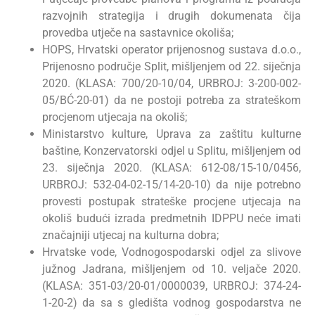
razvojnih strategija i drugih dokumenata čija
provedba utječe na sastavnice okoliša;
HOPS, Hrvatski operator prijenosnog sustava d.o.o.,
Prijenosno područje Split, mišljenjem od 22. siječnja
2020. (KLASA: 700/20-10/04, URBROJ: 3-200-002-
05/BĆ-20-01) da ne postoji potreba za strateškom
procjenom utjecaja na okoliš;
Ministarstvo kulture, Uprava za zaštitu kulturne
baštine, Konzervatorski odjel u Splitu, mišljenjem od
23. siječnja 2020. (KLASA: 612-08/15-10/0456,
URBROJ: 532-04-02-15/14-20-10) da nije potrebno
provesti postupak strateške procjene utjecaja na
okoliš budući izrada predmetnih IDPPU neće imati
značajniji utjecaj na kulturna dobra;
Hrvatske vode, Vodnogospodarski odjel za slivove
južnog Jadrana, mišljenjem od 10. veljače 2020.
(KLASA: 351-03/20-01/0000039, URBROJ: 374-24-
1-20-2) da sa s gledišta vodnog gospodarstva ne