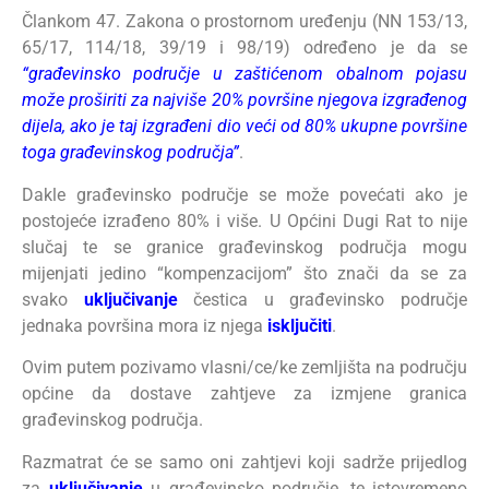
Člankom 47. Zakona o prostornom uređenju (NN 153/13,
65/17, 114/18, 39/19 i 98/19) određeno je da se
“građevinsko područje u zaštićenom obalnom pojasu
može proširiti za najviše 20% površine njegova izgrađenog
dijela, ako je taj izgrađeni dio veći od 80% ukupne površine
toga građevinskog područja”
.
Dakle građevinsko područje se može povećati ako je
postojeće izrađeno 80% i više. U Općini Dugi Rat to nije
slučaj te se granice građevinskog područja mogu
mijenjati jedino “kompenzacijom” što znači da se za
svako
uključivanje
čestica u građevinsko područje
jednaka površina mora iz njega
isključiti
.
Ovim putem pozivamo vlasni/ce/ke zemljišta na području
općine da dostave zahtjeve za izmjene granica
građevinskog područja.
Razmatrat će se samo oni zahtjevi koji sadrže prijedlog
za
uključivanje
u građevinsko područje, te istovremeno