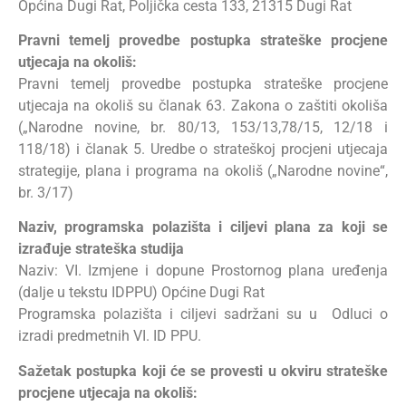
Općina Dugi Rat, Poljička cesta 133, 21315 Dugi Rat
Pravni temelj provedbe postupka strateške procjene
utjecaja na okoliš:
Pravni temelj provedbe postupka strateške procjene
utjecaja na okoliš su članak 63. Zakona o zaštiti okoliša
(„Narodne novine, br. 80/13, 153/13,78/15, 12/18 i
118/18) i članak 5. Uredbe o strateškoj procjeni utjecaja
strategije, plana i programa na okoliš („Narodne novine“,
br. 3/17)
Naziv, programska polazišta i ciljevi plana za koji se
izrađuje strateška studija
Naziv: VI. Izmjene i dopune Prostornog plana uređenja
(dalje u tekstu IDPPU) Općine Dugi Rat
Programska polazišta i ciljevi sadržani su u Odluci o
izradi predmetnih VI. ID PPU.
Sažetak postupka koji će se provesti u okviru strateške
procjene utjecaja na okoliš: