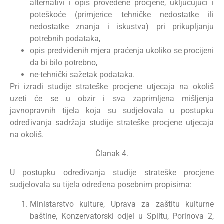
alternativi i opis provedene procjene, uključujući i
poteškoće (primjerice tehničke nedostatke ili
nedostatke znanja i iskustva) pri prikupljanju
potrebnih podataka,
opis predviđenih mjera praćenja ukoliko se procijeni
da bi bilo potrebno,
ne-tehnički sažetak podataka.
Pri izradi studije strateške procjene utjecaja na okoliš
uzeti će se u obzir i sva zaprimljena mišljenja
javnopravnih tijela koja su sudjelovala u postupku
određivanja sadržaja studije strateške procjene utjecaja
na okoliš.
Članak 4.
U postupku određivanja studije strateške procjene
sudjelovala su tijela određena posebnim propisima:
Ministarstvo kulture, Uprava za zaštitu kulturne
baštine, Konzervatorski odjel u Splitu, Porinova 2,