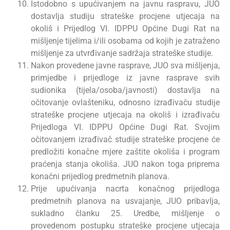
Istodobno s upućivanjem na javnu raspravu, JUO
dostavlja studiju strateške procjene utjecaja na
okoliš i Prijedlog VI. IDPPU Općine Dugi Rat na
mišljenje tijelima i/ili osobama od kojih je zatraženo
mišljenje za utvrđivanje sadržaja strateške studije.
Nakon provedene javne rasprave, JUO sva mišljenja,
primjedbe i prijedloge iz javne rasprave svih
sudionika (tijela/osoba/javnosti) dostavlja na
očitovanje ovlašteniku, odnosno izrađivaču studije
strateške procjene utjecaja na okoliš i izrađivaču
Prijedloga VI. IDPPU Općine Dugi Rat. Svojim
očitovanjem izrađivač studije strateške procjene će
predložiti konačne mjere zaštite okoliša i program
praćenja stanja okoliša. JUO nakon toga priprema
konačni prijedlog predmetnih planova.
Prije upućivanja nacrta konačnog prijedloga
predmetnih planova na usvajanje, JUO pribavlja,
sukladno članku 25. Uredbe, mišljenje o
provedenom postupku strateške procjene utjecaja