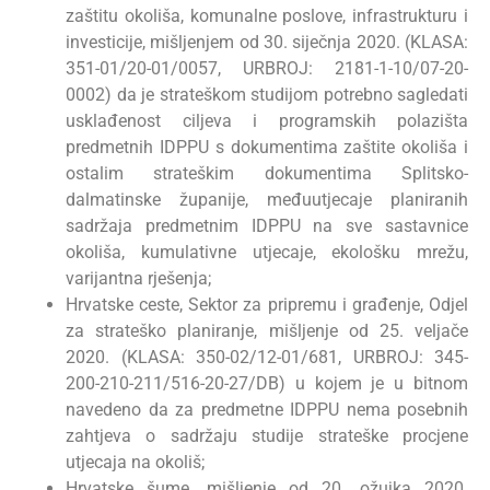
zaštitu okoliša, komunalne poslove, infrastrukturu i
investicije, mišljenjem od 30. siječnja 2020. (KLASA:
351-01/20-01/0057, URBROJ: 2181-1-10/07-20-
0002) da je strateškom studijom potrebno sagledati
usklađenost ciljeva i programskih polazišta
predmetnih IDPPU s dokumentima zaštite okoliša i
ostalim strateškim dokumentima Splitsko-
dalmatinske županije, međuutjecaje planiranih
sadržaja predmetnim IDPPU na sve sastavnice
okoliša, kumulativne utjecaje, ekološku mrežu,
varijantna rješenja;
Hrvatske ceste, Sektor za pripremu i građenje, Odjel
za strateško planiranje, mišljenje od 25. veljače
2020. (KLASA: 350-02/12-01/681, URBROJ: 345-
200-210-211/516-20-27/DB) u kojem je u bitnom
navedeno da za predmetne IDPPU nema posebnih
zahtjeva o sadržaju studije strateške procjene
utjecaja na okoliš;
Hrvatske šume, mišljenje od 20. ožujka 2020.