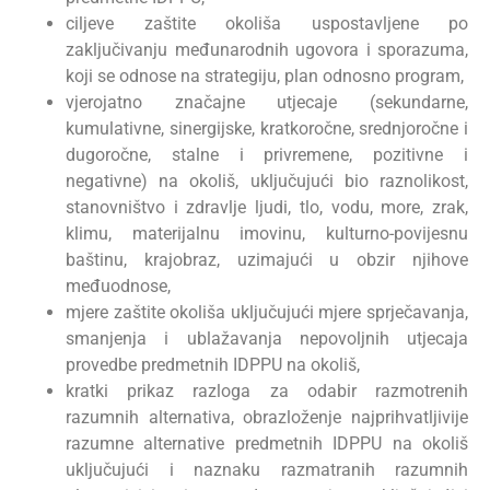
ciljeve zaštite okoliša uspostavljene po
zaključivanju međunarodnih ugovora i sporazuma,
koji se odnose na strategiju, plan odnosno program,
vjerojatno značajne utjecaje (sekundarne,
kumulativne, sinergijske, kratkoročne, srednjoročne i
dugoročne, stalne i privremene, pozitivne i
negativne) na okoliš, uključujući bio raznolikost,
stanovništvo i zdravlje ljudi, tlo, vodu, more, zrak,
klimu, materijalnu imovinu, kulturno-povijesnu
baštinu, krajobraz, uzimajući u obzir njihove
međuodnose,
mjere zaštite okoliša uključujući mjere sprječavanja,
smanjenja i ublažavanja nepovoljnih utjecaja
provedbe predmetnih IDPPU na okoliš,
kratki prikaz razloga za odabir razmotrenih
razumnih alternativa, obrazloženje najprihvatljivije
razumne alternative predmetnih IDPPU na okoliš
uključujući i naznaku razmatranih razumnih