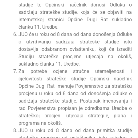
studije te Općinski načelnik donosi Odluku o
sadržaju strateške studije, koja će se objaviti na
internetskoj stranici Općine Dugi Rat sukladno
članku 11. Uredbe.
JUO će u roku od 8 dana od dana donošenja Odluke
o utvrđivanju sadržaja strateške studije istu
dostavlja odabranom ovlašteniku, koji će izraditi
Studiju strateške procjene utjecaja na okoliš,
sukladno članku 11. Uredbe.
Za potrebe ocjene stručne utemeljenosti i
cjelovitosti strateške studije Općinski načelnik
Općine Dugi Rat imenuje Povjerenstvo za stratešku
procjenu u roku od 8 dana od donošenja odluke o
sadržaju strateške studije. Postupak imenovanja i
rad Povjerenstva propisan je odredbama Uredbe o
strateškoj procjeni utjecaja strategije, plana i
programa na okoliš.
JUO u roku od 8 dana od dana primitka studije
strateške procjene od ovlaštenika, istu zajedno s