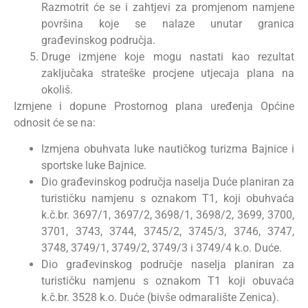
Razmotrit će se i zahtjevi za promjenom namjene
površina koje se nalaze unutar granica
građevinskog područja.
Druge izmjene koje mogu nastati kao rezultat
zaključaka strateške procjene utjecaja plana na
okoliš.
Izmjene i dopune Prostornog plana uređenja Općine
odnosit će se na:
Izmjena obuhvata luke nautičkog turizma Bajnice i
sportske luke Bajnice.
Dio građevinskog područja naselja Duće planiran za
turističku namjenu s oznakom T1, koji obuhvaća
k.č.br. 3697/1, 3697/2, 3698/1, 3698/2, 3699, 3700,
3701, 3743, 3744, 3745/2, 3745/3, 3746, 3747,
3748, 3749/1, 3749/2, 3749/3 i 3749/4 k.o. Duće.
Dio građevinskog područje naselja planiran za
turističku namjenu s oznakom T1 koji obuvaća
k.č.br. 3528 k.o. Duće (bivše odmaralište Zenica).