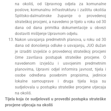
na okoliš, od Upravnog odjela za komunalne
poslove, komunalnu infrastrukturu i zaštitu okoliša
Splitsko-dalmatinske županije o provedenoj
strateškoj procjeni, a navedeno je tijelo u roku od 30
dana od dana primitka dokumentacije u obvezi
dostaviti mišljenje Upravnom odjelu.
Nakon usvajanja predmetnih planova, u roku od 30
dana od donošenja odluke o usvajanju, JUO dužan
je izraditi izvješće o provedenoj strateškoj procjeni
čime završava postupak strateške procjene. O
navedenom izvješću i usvojenim predmetnim
planovima, Upravni odjel informira javnost, tijela i
osobe određena posebnim propisima, jedinice
lokalne samouprave i druga tijela koja su
sudjelovala u postupku strateške procjene utjecaja
na okoliš.
Tijela koja će sudjelovati u provedbi postupka strateške
procjene utjecaja na okoliš