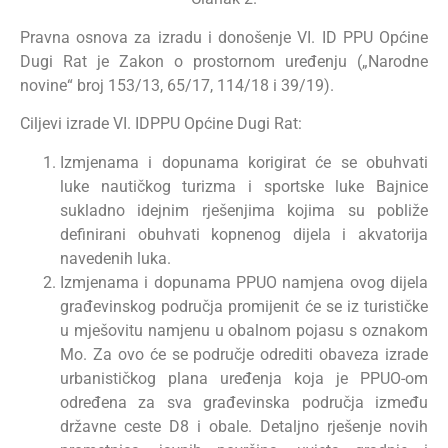
Pravna osnova za izradu i donošenje VI. ID PPU Općine
Dugi Rat je Zakon o prostornom uređenju („Narodne
novine“ broj 153/13, 65/17, 114/18 i 39/19).
Ciljevi izrade VI. IDPPU Općine Dugi Rat:
Izmjenama i dopunama korigirat će se obuhvati
luke nautičkog turizma i sportske luke Bajnice
sukladno idejnim rješenjima kojima su pobliže
definirani obuhvati kopnenog dijela i akvatorija
navedenih luka.
Izmjenama i dopunama PPUO namjena ovog dijela
građevinskog područja promijenit će se iz turističke
u mješovitu namjenu u obalnom pojasu s oznakom
Mo. Za ovo će se područje odrediti obaveza izrade
urbanističkog plana uređenja koja je PPUO-om
određena za sva građevinska područja između
državne ceste D8 i obale. Detaljno rješenje novih