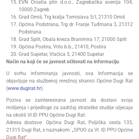
EVN Croatia plin d.o.o., Zagrebačka avenija 104,
10000 Zagreb
Grad Omiš, Trg kralja Tomislava 5/I, 21310 Omiš
Općina Podstrana, Trg dr. Franje Tuđmana 3, 21312
Podstrana
Grad Split, Obala kneza Branimira 17, 21000 Split
Općina Postira, Vrilo b.b., 21410, Postira
Grad Supetar, Vlačica 5, 21400 Supetar
Način na koji će se javnost očitovati na informaciju
U svrhu informiranja javnosti, ova Informacija se
objavljuje na službenoj mrežnoj stranici Općine Dugi Rat
(
www.dugirat.hr
).
Poziva se zainteresirana javnost da dostavi svoja
mišljenja i prijedloge za sadržaj strateške studije utjecaja
na okoliš VI.ID PPU Općine Dugi Rat:
Adresa dostave: Općina Dugi Rat, Poljička cesta 133,
21315 Dugi Rat, s naznakom: „SPUO za VI. ID PPU Općine
Dugi Rat“.