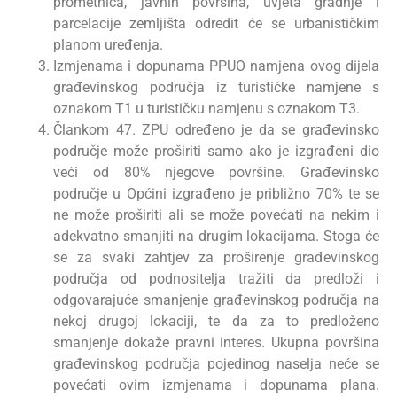
prometnica, javnih površina, uvjeta gradnje i
parcelacije zemljišta odredit će se urbanističkim
planom uređenja.
Izmjenama i dopunama PPUO namjena ovog dijela
građevinskog područja iz turističke namjene s
oznakom T1 u turističku namjenu s oznakom T3.
Člankom 47. ZPU određeno je da se građevinsko
područje može proširiti samo ako je izgrađeni dio
veći od 80% njegove površine. Građevinsko
područje u Općini izgrađeno je približno 70% te se
ne može proširiti ali se može povećati na nekim i
adekvatno smanjiti na drugim lokacijama. Stoga će
se za svaki zahtjev za proširenje građevinskog
područja od podnositelja tražiti da predloži i
odgovarajuće smanjenje građevinskog područja na
nekoj drugoj lokaciji, te da za to predloženo
smanjenje dokaže pravni interes. Ukupna površina
građevinskog područja pojedinog naselja neće se
povećati ovim izmjenama i dopunama plana.