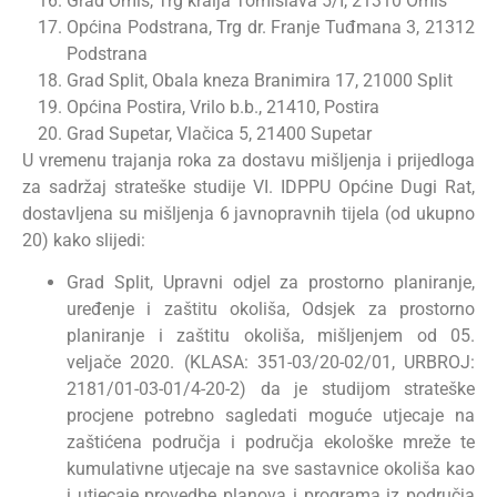
Grad Omiš, Trg kralja Tomislava 5/I, 21310 Omiš
Općina Podstrana, Trg dr. Franje Tuđmana 3, 21312
Podstrana
Grad Split, Obala kneza Branimira 17, 21000 Split
Općina Postira, Vrilo b.b., 21410, Postira
Grad Supetar, Vlačica 5, 21400 Supetar
U vremenu trajanja roka za dostavu mišljenja i prijedloga
za sadržaj strateške studije VI. IDPPU Općine Dugi Rat,
dostavljena su mišljenja 6 javnopravnih tijela (od ukupno
20) kako slijedi:
Grad Split, Upravni odjel za prostorno planiranje,
uređenje i zaštitu okoliša, Odsjek za prostorno
planiranje i zaštitu okoliša, mišljenjem od 05.
veljače 2020. (KLASA: 351-03/20-02/01, URBROJ:
2181/01-03-01/4-20-2) da je studijom strateške
procjene potrebno sagledati moguće utjecaje na
zaštićena područja i područja ekološke mreže te
kumulativne utjecaje na sve sastavnice okoliša kao
i utjecaje provedbe planova i programa iz područja