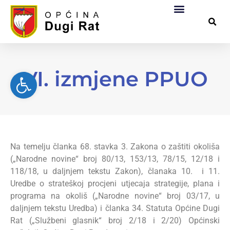
Općinska uprava
Za građane
Službeni dokumen
Pomorsko dobro
VI. izmjene PPUO
Open toolbar
Na temelju članka 68. stavka 3. Zakona o zaštiti okoliša
(„Narodne novine“ broj 80/13, 153/13, 78/15, 12/18 i
118/18, u daljnjem tekstu Zakon), članaka 10. i 11.
Uredbe o strateškoj procjeni utjecaja strategije, plana i
programa na okoliš („Narodne novine“ broj 03/17, u
daljnjem tekstu Uredba) i članka 34. Statuta Općine Dugi
Rat („Službeni glasnik“ broj 2/18 i 2/20) Općinski