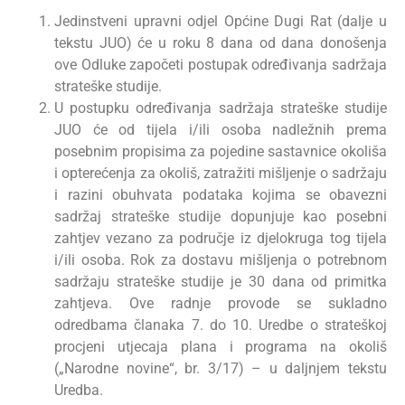
Jedinstveni upravni odjel Općine Dugi Rat (dalje u
tekstu JUO) će u roku 8 dana od dana donošenja
ove Odluke započeti postupak određivanja sadržaja
strateške studije.
U postupku određivanja sadržaja strateške studije
JUO će od tijela i/ili osoba nadležnih prema
posebnim propisima za pojedine sastavnice okoliša
i opterećenja za okoliš, zatražiti mišljenje o sadržaju
i razini obuhvata podataka kojima se obavezni
sadržaj strateške studije dopunjuje kao posebni
zahtjev vezano za područje iz djelokruga tog tijela
i/ili osoba. Rok za dostavu mišljenja o potrebnom
sadržaju strateške studije je 30 dana od primitka
zahtjeva. Ove radnje provode se sukladno
odredbama članaka 7. do 10. Uredbe o strateškoj
procjeni utjecaja plana i programa na okoliš
(„Narodne novine“, br. 3/17) – u daljnjem tekstu
Uredba.