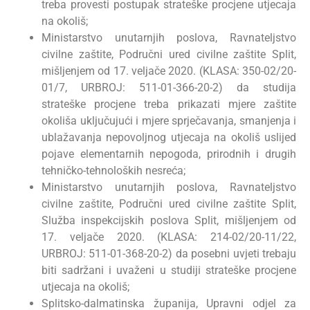
treba provesti postupak strateške procjene utjecaja
na okoliš;
Ministarstvo unutarnjih poslova, Ravnateljstvo
civilne zaštite, Područni ured civilne zaštite Split,
mišljenjem od 17. veljače 2020. (KLASA: 350-02/20-
01/7, URBROJ: 511-01-366-20-2) da studija
strateške procjene treba prikazati mjere zaštite
okoliša uključujući i mjere sprječavanja, smanjenja i
ublažavanja nepovoljnog utjecaja na okoliš uslijed
pojave elementarnih nepogoda, prirodnih i drugih
tehničko-tehnoloških nesreća;
Ministarstvo unutarnjih poslova, Ravnateljstvo
civilne zaštite, Područni ured civilne zaštite Split,
Služba inspekcijskih poslova Split, mišljenjem od
17. veljače 2020. (KLASA: 214-02/20-11/22,
URBROJ: 511-01-368-20-2) da posebni uvjeti trebaju
biti sadržani i uvaženi u studiji strateške procjene
utjecaja na okoliš;
Splitsko-dalmatinska županija, Upravni odjel za