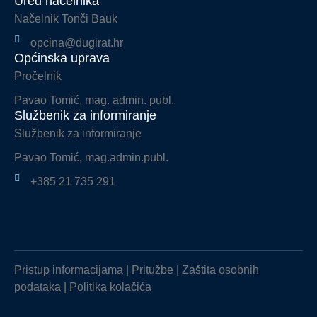
Ured načelnika
Načelnik Tonči Bauk
opcina@dugirat.hr
Općinska uprava
Pročelnik
Pavao Tomić, mag. admin. publ.
Službenik za informiranje
Službenik za informiranje
Pavao Tomić, mag.admin.publ.
+385 21 735 291
Pristup informacijama
|
Pritužbe
|
Zaštita osobnih
podataka
|
Politika kolačića