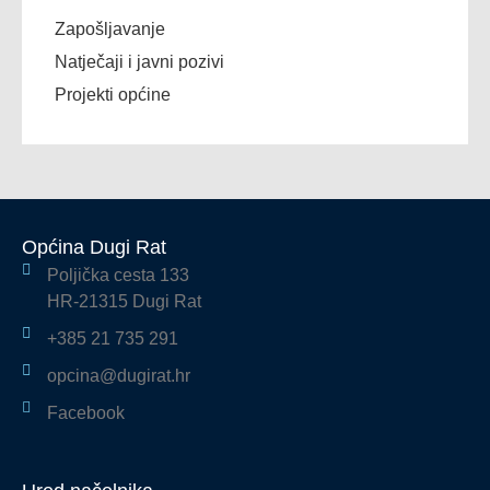
Zapošljavanje
Natječaji i javni pozivi
Projekti općine
Općina Dugi Rat
Poljička cesta 133
HR-21315 Dugi Rat
+385 21 735 291
opcina@dugirat.hr
Facebook