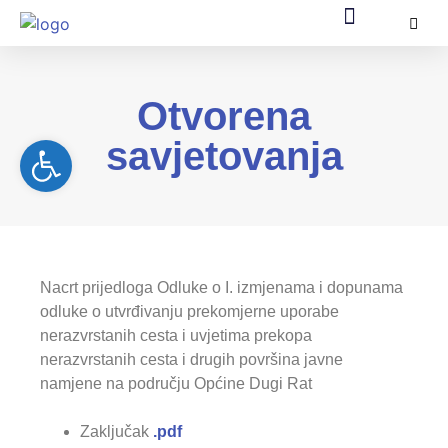
Općinska uprava
Za građane
Službeni dokumenti
Pomorsko dobro
EU fondovi
Otvorena
Open toolbar
savjetovanja
Nacrt prijedloga Odluke o I. izmjenama i dopunama
odluke o utvrđivanju prekomjerne uporabe
nerazvrstanih cesta i uvjetima prekopa
nerazvrstanih cesta i drugih površina javne
namjene na području Općine Dugi Rat
Zaključak
.pdf