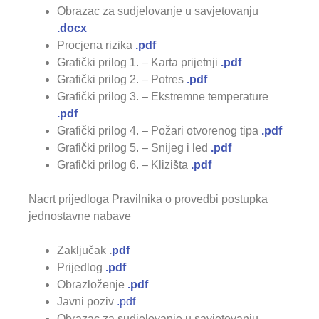
Obrazac za sudjelovanje u savjetovanju
.docx
Procjena rizika
.pdf
Grafički prilog 1. – Karta prijetnji
.pdf
Grafički prilog 2. – Potres
.pdf
Grafički prilog 3. – Ekstremne temperature
.pdf
Grafički prilog 4. – Požari otvorenog tipa
.pdf
Grafički prilog 5. – Snijeg i led
.pdf
Grafički prilog 6. – Klizišta
.pdf
Nacrt prijedloga Pravilnika o provedbi postupka
jednostavne nabave
Zaključak
.
pdf
Prijedlog
.pdf
Obrazloženje
.pdf
Javni poziv
.pdf
Obrazac za sudjelovanje u savjetovanju