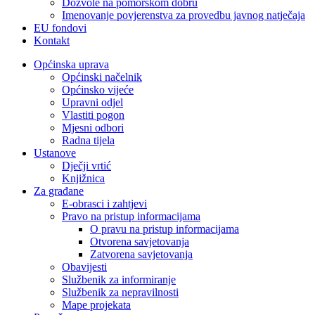
Dozvole na pomorskom dobru
Imenovanje povjerenstva za provedbu javnog natječaja
EU fondovi
Kontakt
Općinska uprava
Općinski načelnik
Općinsko vijeće
Upravni odjel
Vlastiti pogon
Mjesni odbori
Radna tijela
Ustanove
Dječji vrtić
Knjižnica
Za građane
E-obrasci i zahtjevi
Pravo na pristup informacijama
O pravu na pristup informacijama
Otvorena savjetovanja
Zatvorena savjetovanja
Obavijesti
Službenik za informiranje
Službenik za nepravilnosti
Mape projekata