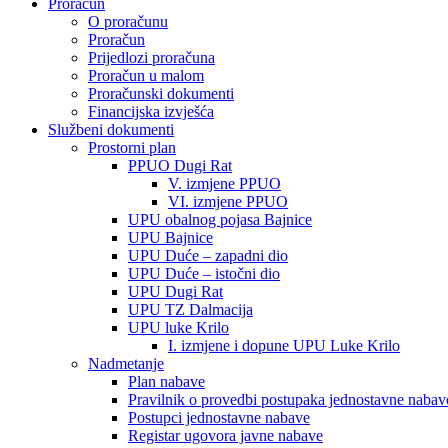
Proračun
O proračunu
Proračun
Prijedlozi proračuna
Proračun u malom
Proračunski dokumenti
Financijska izvješća
Službeni dokumenti
Prostorni plan
PPUO Dugi Rat
V. izmjene PPUO
VI. izmjene PPUO
UPU obalnog pojasa Bajnice
UPU Bajnice
UPU Duće – zapadni dio
UPU Duće – istočni dio
UPU Dugi Rat
UPU TZ Dalmacija
UPU luke Krilo
I. izmjene i dopune UPU Luke Krilo
Nadmetanje
Plan nabave
Pravilnik o provedbi postupaka jednostavne nabav
Postupci jednostavne nabave
Registar ugovora javne nabave