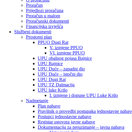
Proračun
Prijedlozi proračuna
Proračun u malom
Proračunski dokumenti
Financijska izvješća
Službeni dokumenti
Prostorni plan
PPUO Dugi Rat
V. izmjene PPUO
VI. izmjene PPUO
UPU obalnog pojasa Bajnice
UPU Bajnice
UPU Duće – zapadni dio
UPU Duće – istočni dio
UPU Dugi Rat
UPU TZ Dalmacija
UPU luke Krilo
I. izmjene i dopune UPU Luke Krilo
Nadmetanje
Plan nabave
Pravilnik o provedbi postupaka jednostavne nabav
Postupci jednostavne nabave
Registar ugovora javne nabave
Dokumentacija za preuzimanje – javna nabava