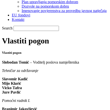
Plan upravljanja pomorskim dobrom
Dozvole na pomorskom dobru
Imenovanje povjerenstva za provedbu javnog natječaja
EU fondovi
Kontakt
Search
Vlastiti pogon
Vlastiti pogon
Slobodan Tomić
– Voditelj poslova namještenika
Tehničar za održavanje
Slavomir Kadić
Mijo Klarić
Vicko Tafra
Jure Pavlić
Pomoćni radnik I.
Branimir Jakovljević