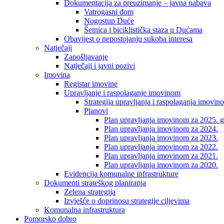
Dokumentacija za preuzimanje – javna nabava
Vatrogasni dom
Nogostup Duće
Šetnica i biciklistička staza u Dućama
Obavijest o nepostojanju sukoba interesa
Natječaji
Zapošljavanje
Natječaji i javni pozivi
Imovina
Registar imovine
Upravljanje i raspolaganje imovinom
Strategija upravljanja i raspolaganja imovin
Planovi
Plan upravljanja imovinom za 2025. g
Plan upravljanja imovinom za 2024.
Plan upravljanja imovinom za 2023.
Plan upravljanja imovinom za 2022.
Plan upravljanja imovinom za 2021.
Plan upravljanja imovinom za 2020.
Evidencija komunalne infrastrukture
Dokumenti strateškog planiranja
Zelena strategija
Izvješće o doprinosu strategije ciljevima
Komunalna infrastruktura
Pomorsko dobro