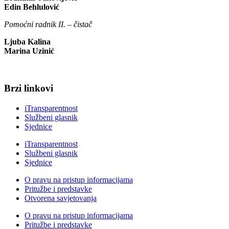
Edin Behlulović
Pomoćni radnik II. – čistač
Ljuba Kalina
Marina Uzinić
Brzi linkovi
iTransparentnost
Službeni glasnik
Sjednice
iTransparentnost
Službeni glasnik
Sjednice
O pravu na pristup informacijama
Pritužbe i predstavke
Otvorena savjetovanja
O pravu na pristup informacijama
Pritužbe i predstavke