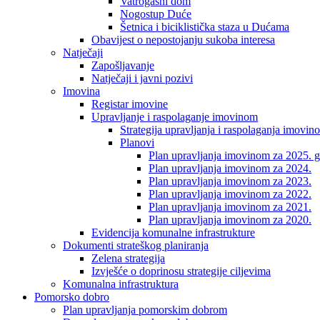
Vatrogasni dom
Nogostup Duće
Šetnica i biciklistička staza u Dućama
Obavijest o nepostojanju sukoba interesa
Natječaji
Zapošljavanje
Natječaji i javni pozivi
Imovina
Registar imovine
Upravljanje i raspolaganje imovinom
Strategija upravljanja i raspolaganja imovin
Planovi
Plan upravljanja imovinom za 2025. g
Plan upravljanja imovinom za 2024.
Plan upravljanja imovinom za 2023.
Plan upravljanja imovinom za 2022.
Plan upravljanja imovinom za 2021.
Plan upravljanja imovinom za 2020.
Evidencija komunalne infrastrukture
Dokumenti strateškog planiranja
Zelena strategija
Izvješće o doprinosu strategije ciljevima
Komunalna infrastruktura
Pomorsko dobro
Plan upravljanja pomorskim dobrom