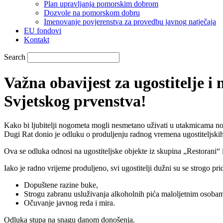
Plan upravljanja pomorskim dobrom
Dozvole na pomorskom dobru
Imenovanje povjerenstva za provedbu javnog natječaja
EU fondovi
Kontakt
Search
Važna obavijest za ugostitelje i
Svjetskog prvenstva!
Kako bi ljubitelji nogometa mogli nesmetano uživati u utakmicama n
Dugi Rat donio je odluku o produljenju radnog vremena ugostiteljsk
Ova se odluka odnosi na ugostiteljske objekte iz skupina „Restorani“ 
Iako je radno vrijeme produljeno, svi ugostitelji dužni su se strogo p
Dopuštene razine buke,
Strogu zabranu usluživanja alkoholnih pića maloljetnim osoba
Očuvanje javnog reda i mira.
Odluka stupa na snagu danom donošenja.