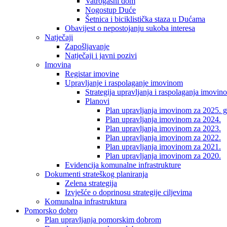
Vatrogasni dom
Nogostup Duće
Šetnica i biciklistička staza u Dućama
Obavijest o nepostojanju sukoba interesa
Natječaji
Zapošljavanje
Natječaji i javni pozivi
Imovina
Registar imovine
Upravljanje i raspolaganje imovinom
Strategija upravljanja i raspolaganja imovin
Planovi
Plan upravljanja imovinom za 2025. g
Plan upravljanja imovinom za 2024.
Plan upravljanja imovinom za 2023.
Plan upravljanja imovinom za 2022.
Plan upravljanja imovinom za 2021.
Plan upravljanja imovinom za 2020.
Evidencija komunalne infrastrukture
Dokumenti strateškog planiranja
Zelena strategija
Izvješće o doprinosu strategije ciljevima
Komunalna infrastruktura
Pomorsko dobro
Plan upravljanja pomorskim dobrom