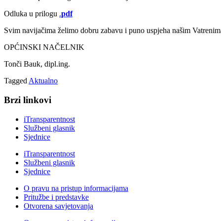
Odluka u prilogu
.
pdf
Svim navijačima želimo dobru zabavu i puno uspjeha našim Vatrenim
OPĆINSKI NAČELNIK
Tonči Bauk, dipl.ing.
Tagged
Aktualno
Brzi linkovi
iTransparentnost
Službeni glasnik
Sjednice
iTransparentnost
Službeni glasnik
Sjednice
O pravu na pristup informacijama
Pritužbe i predstavke
Otvorena savjetovanja