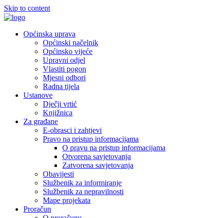
Skip to content
Općinska uprava
Općinski načelnik
Općinsko vijeće
Upravni odjel
Vlastiti pogon
Mjesni odbori
Radna tijela
Ustanove
Dječji vrtić
Knjižnica
Za građane
E-obrasci i zahtjevi
Pravo na pristup informacijama
O pravu na pristup informacijama
Otvorena savjetovanja
Zatvorena savjetovanja
Obavijesti
Službenik za informiranje
Službenik za nepravilnosti
Mape projekata
Proračun
O proračunu