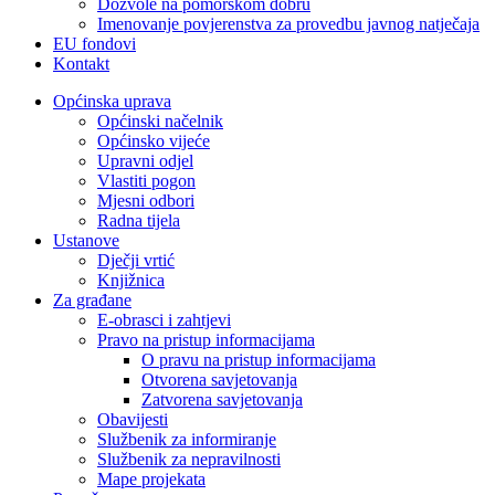
Dozvole na pomorskom dobru
Imenovanje povjerenstva za provedbu javnog natječaja
EU fondovi
Kontakt
Općinska uprava
Općinski načelnik
Općinsko vijeće
Upravni odjel
Vlastiti pogon
Mjesni odbori
Radna tijela
Ustanove
Dječji vrtić
Knjižnica
Za građane
E-obrasci i zahtjevi
Pravo na pristup informacijama
O pravu na pristup informacijama
Otvorena savjetovanja
Zatvorena savjetovanja
Obavijesti
Službenik za informiranje
Službenik za nepravilnosti
Mape projekata