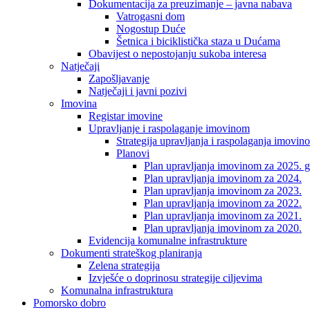
Dokumentacija za preuzimanje – javna nabava
Vatrogasni dom
Nogostup Duće
Šetnica i biciklistička staza u Dućama
Obavijest o nepostojanju sukoba interesa
Natječaji
Zapošljavanje
Natječaji i javni pozivi
Imovina
Registar imovine
Upravljanje i raspolaganje imovinom
Strategija upravljanja i raspolaganja imovin
Planovi
Plan upravljanja imovinom za 2025. g
Plan upravljanja imovinom za 2024.
Plan upravljanja imovinom za 2023.
Plan upravljanja imovinom za 2022.
Plan upravljanja imovinom za 2021.
Plan upravljanja imovinom za 2020.
Evidencija komunalne infrastrukture
Dokumenti strateškog planiranja
Zelena strategija
Izvješće o doprinosu strategije ciljevima
Komunalna infrastruktura
Pomorsko dobro