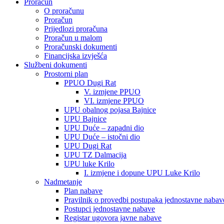
Proračun
O proračunu
Proračun
Prijedlozi proračuna
Proračun u malom
Proračunski dokumenti
Financijska izvješća
Službeni dokumenti
Prostorni plan
PPUO Dugi Rat
V. izmjene PPUO
VI. izmjene PPUO
UPU obalnog pojasa Bajnice
UPU Bajnice
UPU Duće – zapadni dio
UPU Duće – istočni dio
UPU Dugi Rat
UPU TZ Dalmacija
UPU luke Krilo
I. izmjene i dopune UPU Luke Krilo
Nadmetanje
Plan nabave
Pravilnik o provedbi postupaka jednostavne nabav
Postupci jednostavne nabave
Registar ugovora javne nabave