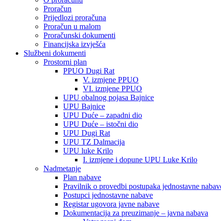
Proračun
Prijedlozi proračuna
Proračun u malom
Proračunski dokumenti
Financijska izvješća
Službeni dokumenti
Prostorni plan
PPUO Dugi Rat
V. izmjene PPUO
VI. izmjene PPUO
UPU obalnog pojasa Bajnice
UPU Bajnice
UPU Duće – zapadni dio
UPU Duće – istočni dio
UPU Dugi Rat
UPU TZ Dalmacija
UPU luke Krilo
I. izmjene i dopune UPU Luke Krilo
Nadmetanje
Plan nabave
Pravilnik o provedbi postupaka jednostavne nabav
Postupci jednostavne nabave
Registar ugovora javne nabave
Dokumentacija za preuzimanje – javna nabava