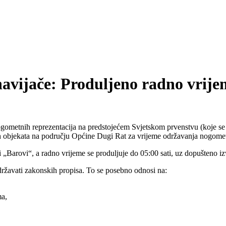
 navijače: Produljeno radno vrije
ogometnih reprezentacija na predstojećem Svjetskom prvenstvu (koje s
ih objekata na području Općine Dugi Rat za vrijeme održavanja nogom
i „Barovi“, a radno vrijeme se produljuje do 05:00 sati, uz dopušteno i
ridržavati zakonskih propisa. To se posebno odnosi na:
ma,