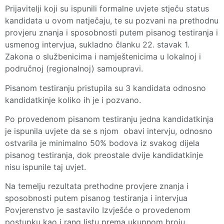
Prijavitelji koji su ispunili formalne uvjete stječu status
kandidata u ovom natječaju, te su pozvani na prethodnu
provjeru znanja i sposobnosti putem pisanog testiranja i
usmenog intervjua, sukladno članku 22. stavak 1.
Zakona o službenicima i namještenicima u lokalnoj i
područnoj (regionalnoj) samoupravi.
Pisanom testiranju pristupila su 3 kandidata odnosno
kandidatkinje koliko ih je i pozvano.
Po provedenom pisanom testiranju jedna kandidatkinja
je ispunila uvjete da se s njom obavi intervju, odnosno
ostvarila je minimalno 50% bodova iz svakog dijela
pisanog testiranja, dok preostale dvije kandidatkinje
nisu ispunile taj uvjet.
Na temelju rezultata prethodne provjere znanja i
sposobnosti putem pisanog testiranja i intervjua
Povjerenstvo je sastavilo Izvješće o provedenom
postupku kao i rang listu prema ukupnom broju