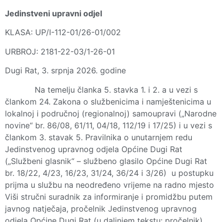
Jedinstveni upravni odjel
KLASA: UP/I-112-01/26-01/002
URBROJ: 2181-22-03/1-26-01
Dugi Rat, 3. srpnja 2026. godine
Na temelju članka 5. stavka 1. i 2. a u vezi s
člankom 24. Zakona o službenicima i namještenicima u
lokalnoj i područnoj (regionalnoj) samoupravi („Narodne
novine“ br. 86/08, 61/11, 04/18, 112/19 i 17/25) i u vezi s
člankom 3. stavak 5. Pravilnika o unutarnjem redu
Jedinstvenog upravnog odjela Općine Dugi Rat
(„Službeni glasnik“ – službeno glasilo Općine Dugi Rat
br. 18/22, 4/23, 16/23, 31/24, 36/24 i 3/26) u postupku
prijma u službu na neodređeno vrijeme na radno mjesto
Viši stručni suradnik za informiranje i promidžbu putem
javnog natječaja, pročelnik Jedinstvenog upravnog
odjela Općine Dugi Rat (u daljnjem tekstu: pročelnik),