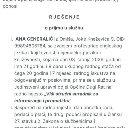
donosi
R J E Š E NJ E
o prijmu u službu
ANA GENERALIĆ
iz Omiša, Joke Kneževića 9, OIB:
99894608784, sa zvanjem profesorice engleskog
jezika i književnosti i njemačkog jezika i
književnosti, koja na dan 03. srpnja 2026. godine
ima 21 godinu i 8 dana ukupnog radnog staža od
čega 20 godina i 7 mjeseci radnog iskustva na
odgovarajućim poslovima, prima se u službu u
Jedinstveni upravni odjel Općine Dugi Rat na
radno mjesto
„Viši stručni suradnik za
informiranje i promidžbu“
.
Raspored na radno mjesto, dan početka rada,
podaci o plaći, te drugi podaci propisani u članku
27. stavku 2. Zakona o službenicima i
namještenicima u lokalnoj i područnoj (regionalnoj)