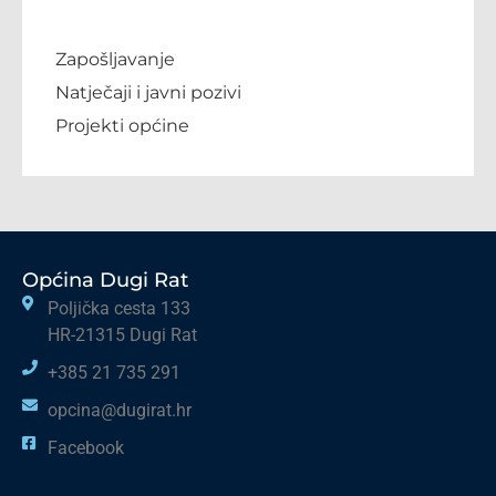
Zapošljavanje
Natječaji i javni pozivi
Projekti općine
Općina Dugi Rat
Poljička cesta 133
HR-21315 Dugi Rat
+385 21 735 291
opcina@dugirat.hr
Facebook