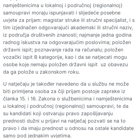
namještenicima u lokalnoj i područnoj (regionalnoj)
samoupravi moraju ispunjavati i slijedeće posebne
uvjete za prijam: magistar struke ili stručni specijalist, i s
tim izjednačen odgovarajući akademski ili stručni naziv,
iz područja društvenih znanosti; najmanje jedna godina
radnog iskustva na odgovarajućim poslovima; položen
državni ispit; poznavanje rada na računalu; položen
vozački ispit B kategorije, kao i da se natjecati mogu
osobe koje nemaju položen državni ispit uz obavezu
da ga polože u zakonskom roku.
U natječaju je također navedeno da u službu ne može
biti primljena osoba za čiji prijam postoje zapreke iz
članka 15. i 16. Zakona o službenicima i namještenicima
u lokalnoj i područnoj (regionalnoj) samoupravi, te da
su kandidati koji ostvaruju pravo zapošljavanju
prednosti dužni u prijavi na natječaj pozvati se na to
pravo i da imaju prednost u odnosu na ostale kandidate
samo pod jednakim uvjetima.