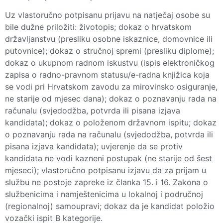
Uz vlastoručno potpisanu prijavu na natječaj osobe su
bile dužne priložiti: životopis; dokaz o hrvatskom
državljanstvu (presliku osobne iskaznice, domovnice ili
putovnice); dokaz o stručnoj spremi (presliku diplome);
dokaz o ukupnom radnom iskustvu (ispis elektroničkog
zapisa o radno-pravnom statusu/e-radna knjižica koja
se vodi pri Hrvatskom zavodu za mirovinsko osiguranje,
ne starije od mjesec dana); dokaz o poznavanju rada na
računalu (svjedodžba, potvrda ili pisana izjava
kandidata); dokaz o položenom državnom ispitu; dokaz
o poznavanju rada na računalu (svjedodžba, potvrda ili
pisana izjava kandidata); uvjerenje da se protiv
kandidata ne vodi kazneni postupak (ne starije od šest
mjeseci); vlastoručno potpisanu izjavu da za prijam u
službu ne postoje zapreke iz članka 15. i 16. Zakona o
službenicima i namještenicima u lokalnoj i područnoj
(regionalnoj) samoupravi; dokaz da je kandidat položio
vozački ispit B kategorije.