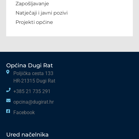
Zapošljavanje
Natječaji i javni pozivi
Projekti općine
Općina Dugi Rat
Poljička cesta 133
HR-21315 Dugi Rat
+385 21 735 291
opcina@dugirat.hr
Facebook
Ured načelnika