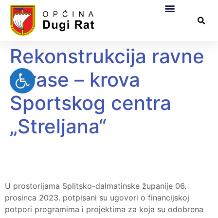
Općinska uprava
Za građane
Službeni dokumen
Pomorsko dobro
Rekonstrukcija ravne
Open toolbar
terase – krova
Sportskog centra
„Streljana“
U prostorijama Splitsko-dalmatinske županije 06.
prosinca 2023. potpisani su ugovori o financijskoj
potpori programima i projektima za koja su odobrena