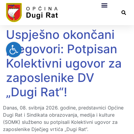
Općinska uprava
Za građane
Službeni dokumen
Pomorsko dobro
Uspješno okončani
Open toolbar
pregovori: Potpisan
Kolektivni ugovor za
zaposlenike DV
„Dugi Rat“!
Danas, 08. svibnja 2026. godine, predstavnici Općine
Dugi Rat i Sindikata obrazovanja, medija i kulture
(SOMK) službeno su potpisali Kolektivni ugovor za
zaposlenike Dječjeg vrtića „Dugi Rat“.