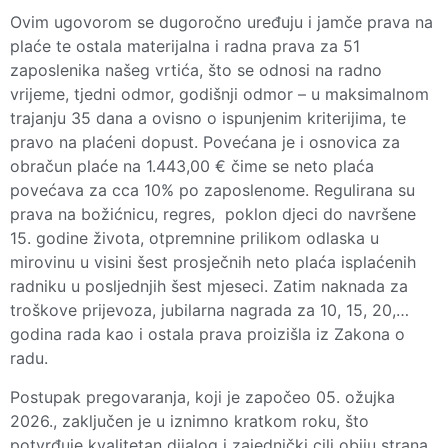
Ovim ugovorom se dugoročno uređuju i jamče prava na
plaće te ostala materijalna i radna prava za 51
zaposlenika našeg vrtića, što se odnosi na radno
vrijeme, tjedni odmor, godišnji odmor – u maksimalnom
trajanju 35 dana a ovisno o ispunjenim kriterijima, te
pravo na plaćeni dopust. Povećana je i osnovica za
obračun plaće na 1.443,00 € čime se neto plaća
povećava za cca 10% po zaposlenome. Regulirana su
prava na božićnicu, regres, poklon djeci do navršene
15. godine života, otpremnine prilikom odlaska u
mirovinu u visini šest prosječnih neto plaća isplaćenih
radniku u posljednjih šest mjeseci. Zatim naknada za
troškove prijevoza, jubilarna nagrada za 10, 15, 20,…
godina rada kao i ostala prava proizišla iz Zakona o
radu.
Postupak pregovaranja, koji je započeo 05. ožujka
2026., zaključen je u iznimno kratkom roku, što
potvrđuje kvalitetan dijalog i zajednički cilj obiju strana.