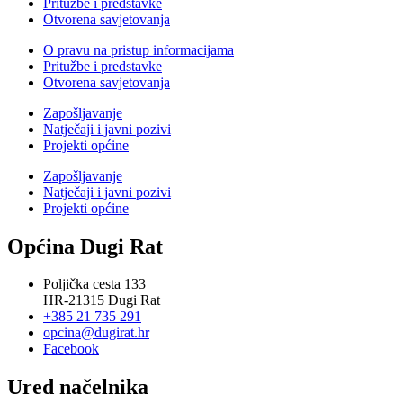
Pritužbe i predstavke
Otvorena savjetovanja
O pravu na pristup informacijama
Pritužbe i predstavke
Otvorena savjetovanja
Zapošljavanje
Natječaji i javni pozivi
Projekti općine
Zapošljavanje
Natječaji i javni pozivi
Projekti općine
Općina Dugi Rat
Poljička cesta 133
HR-21315 Dugi Rat
+385 21 735 291
opcina@dugirat.hr
Facebook
Ured načelnika