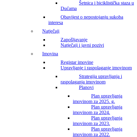
Šetnica i biciklistička staza u
Dućama
Obavijest o nepostojanju sukoba
interesa
Natječaji
Zapošljavanje
Natječaji i javni pozivi
Imovina
Registar imovine
Upravljanje i raspolaganje imovinom
Strategija upravljanja i
raspolaganja imovinom
Planovi
Plan upravljanja
imovinom za 2025. g.
Plan upravljanja
imovinom za 2024.
Plan upravljanja
imovinom za 2023.
Plan upravljanja
imovinom za 2022.