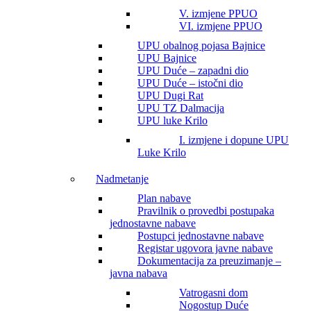
V. izmjene PPUO
VI. izmjene PPUO
UPU obalnog pojasa Bajnice
UPU Bajnice
UPU Duće – zapadni dio
UPU Duće – istočni dio
UPU Dugi Rat
UPU TZ Dalmacija
UPU luke Krilo
I. izmjene i dopune UPU
Luke Krilo
Nadmetanje
Plan nabave
Pravilnik o provedbi postupaka
jednostavne nabave
Postupci jednostavne nabave
Registar ugovora javne nabave
Dokumentacija za preuzimanje –
javna nabava
Vatrogasni dom
Nogostup Duće