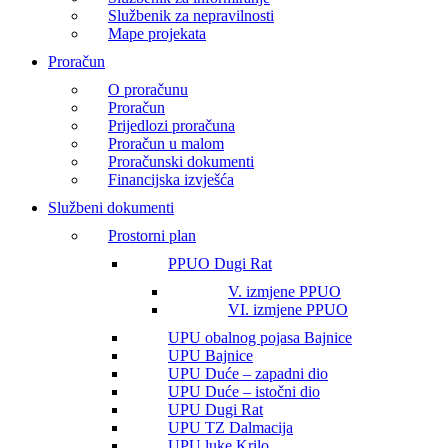
Službenik za nepravilnosti
Mape projekata
Proračun
O proračunu
Proračun
Prijedlozi proračuna
Proračun u malom
Proračunski dokumenti
Financijska izvješća
Službeni dokumenti
Prostorni plan
PPUO Dugi Rat
V. izmjene PPUO
VI. izmjene PPUO
UPU obalnog pojasa Bajnice
UPU Bajnice
UPU Duće – zapadni dio
UPU Duće – istočni dio
UPU Dugi Rat
UPU TZ Dalmacija
UPU luke Krilo