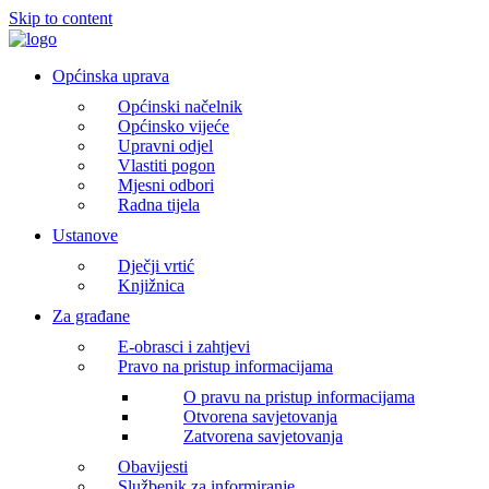
Skip to content
Općinska uprava
Općinski načelnik
Općinsko vijeće
Upravni odjel
Vlastiti pogon
Mjesni odbori
Radna tijela
Ustanove
Dječji vrtić
Knjižnica
Za građane
E-obrasci i zahtjevi
Pravo na pristup informacijama
O pravu na pristup informacijama
Otvorena savjetovanja
Zatvorena savjetovanja
Obavijesti
Službenik za informiranje