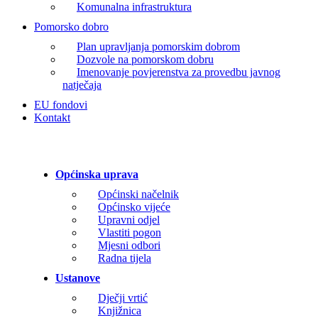
Komunalna infrastruktura
Pomorsko dobro
Plan upravljanja pomorskim dobrom
Dozvole na pomorskom dobru
Imenovanje povjerenstva za provedbu javnog
natječaja
EU fondovi
Kontakt
Općinska uprava
Općinski načelnik
Općinsko vijeće
Upravni odjel
Vlastiti pogon
Mjesni odbori
Radna tijela
Ustanove
Dječji vrtić
Knjižnica