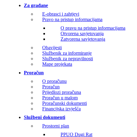
Za građane
E-obrasci i zahtjevi
Pravo na pristup informacijama
O pravu na pristup informacijama
Otvorena savjetovanja
Zatvorena savjetovanja
Obavijesti
Službenik za informiranje
Službenik za nepravilnosti
Mape projekata
Proračun
O proračunu
Proračun
Prijedlozi proračuna
Proračun u malom
Proračunski dokumenti
Financijska izvješća
Službeni dokumenti
Prostorni plan
PPUO Dugi Rat