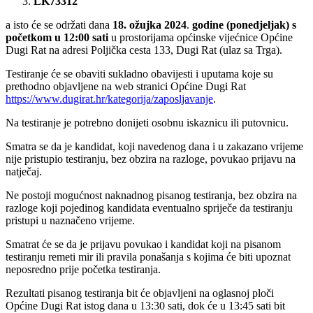
LK73312
a isto će se održati dana
18. ožujka 2024
.
godine (ponedjeljak) s
početkom u 12:00 sati
u prostorijama općinske vijećnice Općine
Dugi Rat na adresi Poljička cesta 133, Dugi Rat (ulaz sa Trga).
Testiranje će se obaviti sukladno obavijesti i uputama koje su
prethodno objavljene na web stranici Općine Dugi Rat
https://www.dugirat.hr/kategorija/zaposljavanje
.
Na testiranje je potrebno donijeti osobnu iskaznicu ili putovnicu.
Smatra se da je kandidat, koji navedenog dana i u zakazano vrijeme
nije pristupio testiranju, bez obzira na razloge, povukao prijavu na
natječaj.
Ne postoji mogućnost naknadnog pisanog testiranja, bez obzira na
razloge koji pojedinog kandidata eventualno spriječe da testiranju
pristupi u naznačeno vrijeme.
Smatrat će se da je prijavu povukao i kandidat koji na pisanom
testiranju remeti mir ili pravila ponašanja s kojima će biti upoznat
neposredno prije početka testiranja.
Rezultati pisanog testiranja bit će objavljeni na oglasnoj ploči
Općine Dugi Rat istog dana u 13:30 sati, dok će u 13:45 sati bit