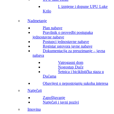
I. izmjene i dopune UPU Luke
Krilo
Nadmetanje
Plan nabave
Pravilnik o provedbi postupaka
jednostavne nabave
Postupci jednostavne nabave
Registar ugovora javne nabave
Dokumentacija za preuzimanje – javna
nabava
Vatrogasni dom
Nogostup Duće
Šetnica i biciklistička staza u
Dućama
Obavijest o nepostojanju sukoba interesa
Natječaji
Zapošljavanje
Natječaji i javni pozivi
Imovina