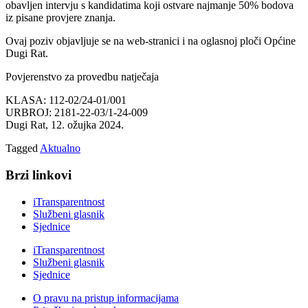
obavljen intervju s kandidatima koji ostvare najmanje 50% bodova
iz pisane provjere znanja.
Ovaj poziv objavljuje se na web-stranici i na oglasnoj ploči Općine
Dugi Rat.
Povjerenstvo za provedbu natječaja
KLASA: 112-02/24-01/001
URBROJ: 2181-22-03/1-24-009
Dugi Rat, 12. ožujka 2024.
Tagged
Aktualno
Brzi linkovi
iTransparentnost
Službeni glasnik
Sjednice
iTransparentnost
Službeni glasnik
Sjednice
O pravu na pristup informacijama