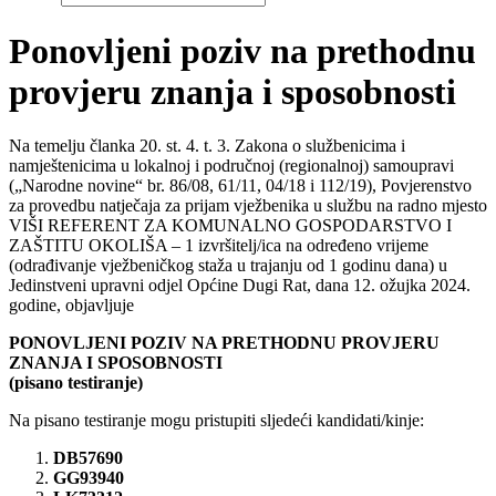
Ponovljeni poziv na prethodnu
provjeru znanja i sposobnosti
Na temelju članka 20. st. 4. t. 3. Zakona o službenicima i
namještenicima u lokalnoj i područnoj (regionalnoj) samoupravi
(„Narodne novine“ br. 86/08, 61/11, 04/18 i 112/19), Povjerenstvo
za provedbu natječaja za prijam vježbenika u službu na radno mjesto
VIŠI REFERENT ZA KOMUNALNO GOSPODARSTVO I
ZAŠTITU OKOLIŠA – 1 izvršitelj/ica na određeno vrijeme
(odrađivanje vježbeničkog staža u trajanju od 1 godinu dana) u
Jedinstveni upravni odjel Općine Dugi Rat, dana 12. ožujka 2024.
godine, objavljuje
PONOVLJENI POZIV NA PRETHODNU PROVJERU
ZNANJA I SPOSOBNOSTI
(pisano testiranje)
Na pisano testiranje mogu pristupiti sljedeći kandidati/kinje:
DB57690
GG93940