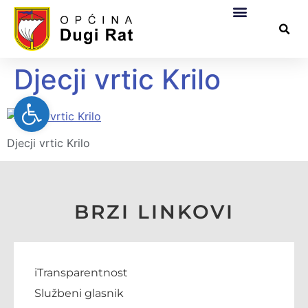
Općinska uprava
Za građane
Službeni dokumen
Pomorsko dobro
Djecji vrtic Krilo
Open toolbar
Djecji vrtic Krilo
BRZI LINKOVI
iTransparentnost
Službeni glasnik