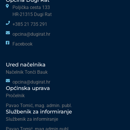
Općina Dugi Rat
Poljička cesta 133
HR-21315 Dugi Rat
+385 21 735 291
opcina@dugirat.hr
Facebook
Ured načelnika
Načelnik Tonči Bauk
opcina@dugirat.hr
Općinska uprava
Pročelnik
Pavao Tomić, mag. admin. publ.
Službenik za informiranje
Službenik za informiranje
Pavao Tomić, mag.admin.publ.