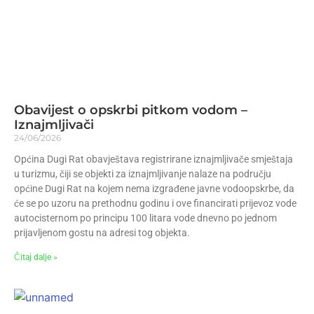
Obavijest o opskrbi pitkom vodom –
Iznajmljivači
24/06/2026
Općina Dugi Rat obavještava registrirane iznajmljivače smještaja
u turizmu, čiji se objekti za iznajmljivanje nalaze na području
općine Dugi Rat na kojem nema izgrađene javne vodoopskrbe, da
će se po uzoru na prethodnu godinu i ove financirati prijevoz vode
autocisternom po principu 100 litara vode dnevno po jednom
prijavljenom gostu na adresi tog objekta.
Čitaj dalje »