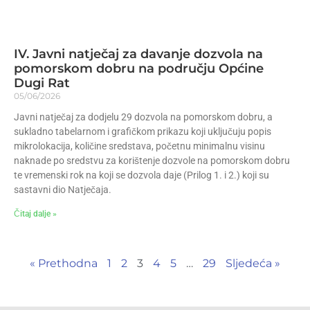
IV. Javni natječaj za davanje dozvola na
pomorskom dobru na području Općine
Dugi Rat
05/06/2026
Javni natječaj za dodjelu 29 dozvola na pomorskom dobru, a
sukladno tabelarnom i grafičkom prikazu koji uključuju popis
mikrolokacija, količine sredstava, početnu minimalnu visinu
naknade po sredstvu za korištenje dozvole na pomorskom dobru
te vremenski rok na koji se dozvola daje (Prilog 1. i 2.) koji su
sastavni dio Natječaja.
Čitaj dalje »
« Prethodna
1
2
3
4
5
…
29
Sljedeća »