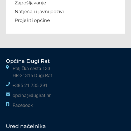
Zapošljavanje
Natječaji i javni pozivi
Projekti općine
Općina Dugi Rat
Poljička cesta 133
HR-21315 Dugi Rat
+385 21 735 291
opcina@dugirat.hr
Facebook
Ured načelnika