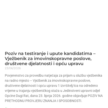
Poziv na testiranje i upute kandidatima –
Vježbenik za imovinskopravne poslove,
društvene djelatnosti i opću upravu
23/06/2026
Povjerenstvo za provedbu natječaja za prijam u službu vježbenika
na radno mjesto – Vježbenik za imovinskopravne poslove,
društvene djelatnosti i opću upravu 1 izvršitelj/ica na određeno
vrijeme u trajanju vježbeničkog staža u Jedinstveni upravni odjel
Općine Dugi Rat, dana 23. lipnja 2026. godine objavljuje POZIV NA
PRETHODNU PROVJERU ZNANJA I SPOSOBNOSTI.