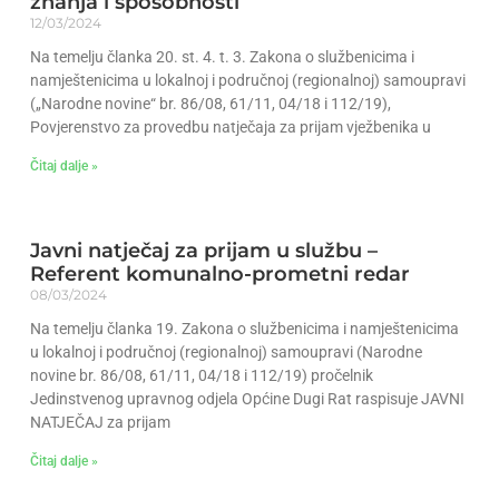
znanja i sposobnosti
12/03/2024
Na temelju članka 20. st. 4. t. 3. Zakona o službenicima i
namještenicima u lokalnoj i područnoj (regionalnoj) samoupravi
(„Narodne novine“ br. 86/08, 61/11, 04/18 i 112/19),
Povjerenstvo za provedbu natječaja za prijam vježbenika u
Čitaj dalje »
Javni natječaj za prijam u službu –
Referent komunalno-prometni redar
08/03/2024
Na temelju članka 19. Zakona o službenicima i namještenicima
u lokalnoj i područnoj (regionalnoj) samoupravi (Narodne
novine br. 86/08, 61/11, 04/18 i 112/19) pročelnik
Jedinstvenog upravnog odjela Općine Dugi Rat raspisuje JAVNI
NATJEČAJ za prijam
Čitaj dalje »