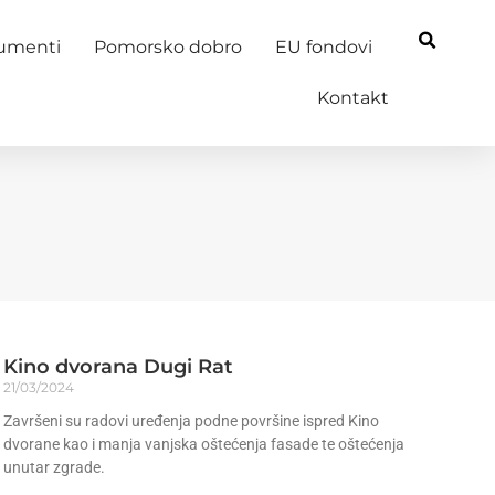
kumenti
Pomorsko dobro
EU fondovi
Kontakt
Kino dvorana Dugi Rat
21/03/2024
Završeni su radovi uređenja podne površine ispred Kino
dvorane kao i manja vanjska oštećenja fasade te oštećenja
unutar zgrade.