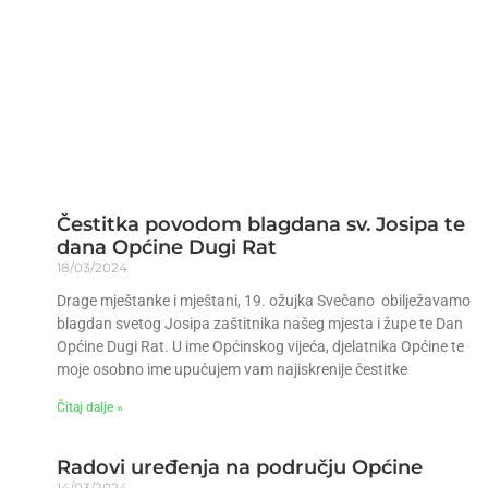
Čestitka povodom blagdana sv. Josipa te
dana Općine Dugi Rat
18/03/2024
Drage mještanke i mještani, 19. ožujka Svečano obilježavamo
blagdan svetog Josipa zaštitnika našeg mjesta i župe te Dan
Općine Dugi Rat. U ime Općinskog vijeća, djelatnika Općine te
moje osobno ime upućujem vam najiskrenije čestitke
Čitaj dalje »
Radovi uređenja na području Općine
14/03/2024