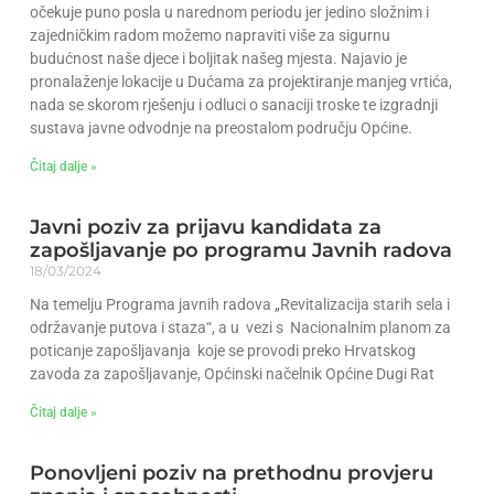
očekuje puno posla u narednom periodu jer jedino složnim i
zajedničkim radom možemo napraviti više za sigurnu
budućnost naše djece i boljitak našeg mjesta. Najavio je
pronalaženje lokacije u Dućama za projektiranje manjeg vrtića,
nada se skorom rješenju i odluci o sanaciji troske te izgradnji
sustava javne odvodnje na preostalom području Općine.
Čitaj dalje »
Javni poziv za prijavu kandidata za
zapošljavanje po programu Javnih radova
18/03/2024
Na temelju Programa javnih radova „Revitalizacija starih sela i
održavanje putova i staza“, a u vezi s Nacionalnim planom za
poticanje zapošljavanja koje se provodi preko Hrvatskog
zavoda za zapošljavanje, Općinski načelnik Općine Dugi Rat
Čitaj dalje »
Ponovljeni poziv na prethodnu provjeru