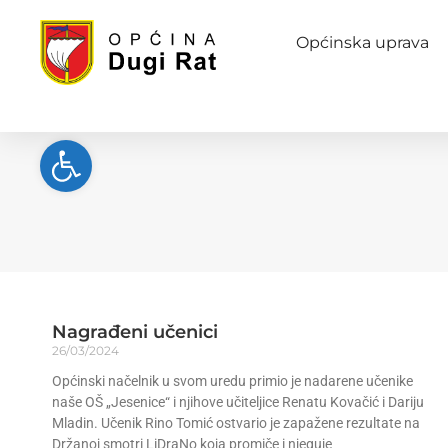
Općinska uprava
Open toolbar
Nagrađeni učenici
26/03/2024
Općinski načelnik u svom uredu primio je nadarene učenike
naše OŠ „Jesenice“ i njihove učiteljice Renatu Kovačić i Dariju
Mladin. Učenik Rino Tomić ostvario je zapažene rezultate na
Držanoj smotri LiDraNo koja promiče i njeguje