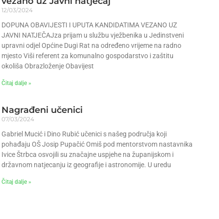
vezano uz Javni natječaj
12/03/2024
DOPUNA OBAVIJESTI I UPUTA KANDIDATIMA VEZANO UZ
JAVNI NATJEČAJza prijam u službu vježbenika u Jedinstveni
upravni odjel Općine Dugi Rat na određeno vrijeme na radno
mjesto Viši referent za komunalno gospodarstvo i zaštitu
okoliša Obrazloženje Obavijest
Čitaj dalje »
Nagrađeni učenici
07/03/2024
Gabriel Mucić i Dino Rubić učenici s našeg područja koji
pohađaju OŠ Josip Pupačić Omiš pod mentorstvom nastavnika
Ivice Štrbca osvojili su značajne uspjehe na županijskom i
državnom natjecanju iz geografije i astronomije. U uredu
Čitaj dalje »