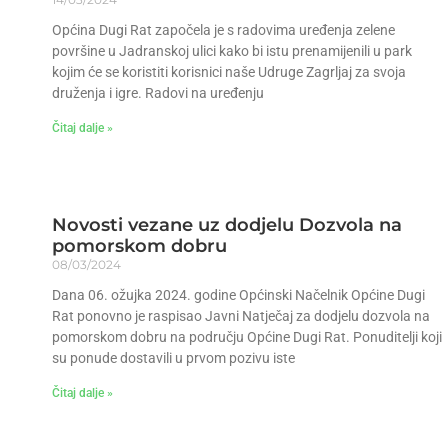
Općina Dugi Rat započela je s radovima uređenja zelene
površine u Jadranskoj ulici kako bi istu prenamijenili u park
kojim će se koristiti korisnici naše Udruge Zagrljaj za svoja
druženja i igre. Radovi na uređenju
Čitaj dalje »
Novosti vezane uz dodjelu Dozvola na
pomorskom dobru
08/03/2024
Dana 06. ožujka 2024. godine Općinski Načelnik Općine Dugi
Rat ponovno je raspisao Javni Natječaj za dodjelu dozvola na
pomorskom dobru na području Općine Dugi Rat. Ponuditelji koji
su ponude dostavili u prvom pozivu iste
Čitaj dalje »