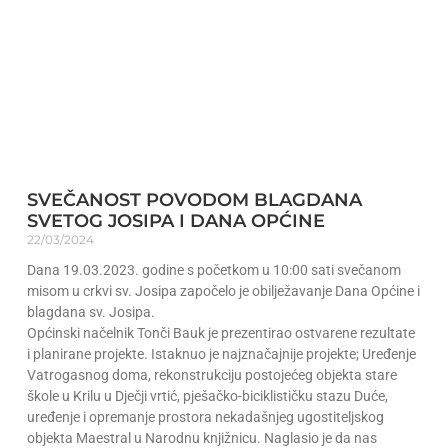
SVEČANOST POVODOM BLAGDANA
SVETOG JOSIPA I DANA OPĆINE
22/03/2024
Dana 19.03.2023. godine s početkom u 10:00 sati svečanom
misom u crkvi sv. Josipa započelo je obilježavanje Dana Općine i
blagdana sv. Josipa.
Općinski načelnik Tonči Bauk je prezentirao ostvarene rezultate
i planirane projekte. Istaknuo je najznačajnije projekte; Uređenje
Vatrogasnog doma, rekonstrukciju postojećeg objekta stare
škole u Krilu u Dječji vrtić, pješačko-biciklističku stazu Duće,
uređenje i opremanje prostora nekadašnjeg ugostiteljskog
objekta Maestral u Narodnu knjižnicu. Naglasio je da nas