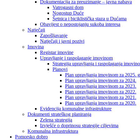
Dokumentacija za preuzimanje – javna nabava
Vatrogasni dom
Nogostup Duće
Šetnica i biciklistička staza u Dućama
Obavijest o nepostojanju sukoba interesa
Natječaji
Zapošljavanje
Natječaji i javni pozivi
Imovina
Registar imovine
Upravljanje i raspolaganje imovinom
Strategija upravljanja i raspolaganja imovin
Planovi
Plan upravljanja imovinom za 2025. g
Plan upravljanja imovinom za 2024.
Plan upravljanja imovinom za 2023.
Plan upravljanja imovinom za 2022.
Plan upravljanja imovinom za 2021.
Plan upravljanja imovinom za 2020.
Evidencija komunalne infrastrukture
Dokumenti strateškog planiranja
Zelena strategija
Izvješće o doprinosu strategije ciljevima
Komunalna infrastruktura
Pomorsko dobro