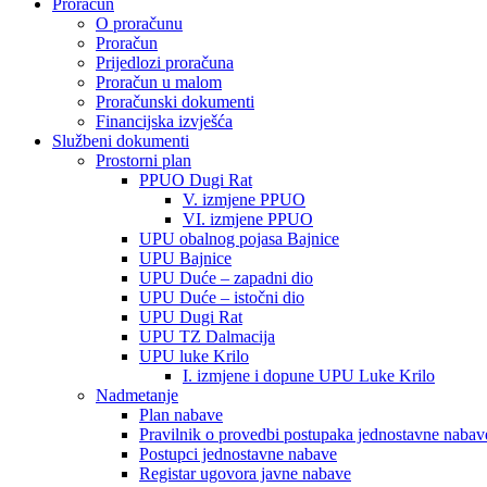
Proračun
O proračunu
Proračun
Prijedlozi proračuna
Proračun u malom
Proračunski dokumenti
Financijska izvješća
Službeni dokumenti
Prostorni plan
PPUO Dugi Rat
V. izmjene PPUO
VI. izmjene PPUO
UPU obalnog pojasa Bajnice
UPU Bajnice
UPU Duće – zapadni dio
UPU Duće – istočni dio
UPU Dugi Rat
UPU TZ Dalmacija
UPU luke Krilo
I. izmjene i dopune UPU Luke Krilo
Nadmetanje
Plan nabave
Pravilnik o provedbi postupaka jednostavne nabav
Postupci jednostavne nabave
Registar ugovora javne nabave