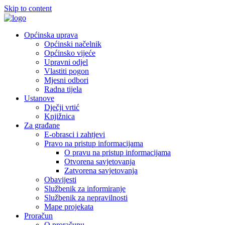
Skip to content
Općinska uprava
Općinski načelnik
Općinsko vijeće
Upravni odjel
Vlastiti pogon
Mjesni odbori
Radna tijela
Ustanove
Dječji vrtić
Knjižnica
Za građane
E-obrasci i zahtjevi
Pravo na pristup informacijama
O pravu na pristup informacijama
Otvorena savjetovanja
Zatvorena savjetovanja
Obavijesti
Službenik za informiranje
Službenik za nepravilnosti
Mape projekata
Proračun
O proračunu