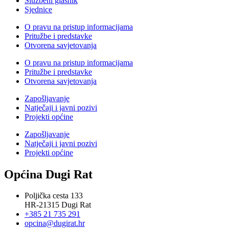
Službeni glasnik
Sjednice
O pravu na pristup informacijama
Pritužbe i predstavke
Otvorena savjetovanja
O pravu na pristup informacijama
Pritužbe i predstavke
Otvorena savjetovanja
Zapošljavanje
Natječaji i javni pozivi
Projekti općine
Zapošljavanje
Natječaji i javni pozivi
Projekti općine
Općina Dugi Rat
Poljička cesta 133
HR-21315 Dugi Rat
+385 21 735 291
opcina@dugirat.hr