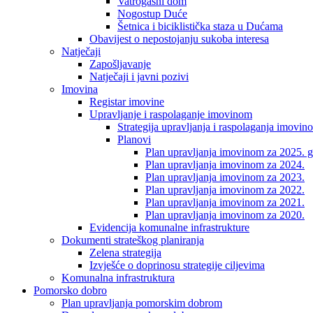
Vatrogasni dom
Nogostup Duće
Šetnica i biciklistička staza u Dućama
Obavijest o nepostojanju sukoba interesa
Natječaji
Zapošljavanje
Natječaji i javni pozivi
Imovina
Registar imovine
Upravljanje i raspolaganje imovinom
Strategija upravljanja i raspolaganja imovin
Planovi
Plan upravljanja imovinom za 2025. g
Plan upravljanja imovinom za 2024.
Plan upravljanja imovinom za 2023.
Plan upravljanja imovinom za 2022.
Plan upravljanja imovinom za 2021.
Plan upravljanja imovinom za 2020.
Evidencija komunalne infrastrukture
Dokumenti strateškog planiranja
Zelena strategija
Izvješće o doprinosu strategije ciljevima
Komunalna infrastruktura
Pomorsko dobro
Plan upravljanja pomorskim dobrom