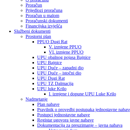
Proračun
Prijedlozi proračuna
Proračun u malom
Proračunski dokumenti
Financijska izvješća
Službeni dokumenti
Prostorni plan
PPUO Dugi Rat
V. izmjene PPUO
VI. izmjene PPUO
UPU obalnog pojasa Bajnice
UPU Bajnice
UPU Duće – zapadni dio
UPU Duće – istočni dio
UPU Dugi Rat
UPU TZ Dalmacija
UPU luke Krilo
I. izmjene i dopune UPU Luke Krilo
Nadmetanje
Plan nabave
Pravilnik o provedbi postupaka jednostavne nabav
Postupci jednostavne nabave
Registar ugovora javne nabave
Dokumentacija za preuzimanje – javna nabava