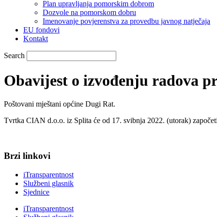
Plan upravljanja pomorskim dobrom
Dozvole na pomorskom dobru
Imenovanje povjerenstva za provedbu javnog natječaja
EU fondovi
Kontakt
Search
Obavijest o izvođenju radova pr
Poštovani mještani općine Dugi Rat.
Tvrtka CIAN d.o.o. iz Splita će od 17. svibnja 2022. (utorak) započe
Brzi linkovi
iTransparentnost
Službeni glasnik
Sjednice
iTransparentnost