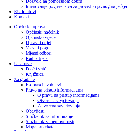
Dozvole na pomorskom dobru
Imenovanje povjerenstva za provedbu javnog natječaja
EU fondovi
Kontakt
Općinska uprava
Općinski načelnik
Općinsko vijeće
Upravni odjel
Vlastiti pogon
Mjesni odbori
Radna tijela
Ustanove
Dječji vrtić
Knjižnica
Za građane
E-obrasci i zahtjevi
Pravo na pristup informacijama
O pravu na pristup informacijama
Otvorena savjetovanja
Zatvorena savjetovanja
Obavijesti
Službenik za informiranje
Službenik za nepravilnosti
Mape projekata