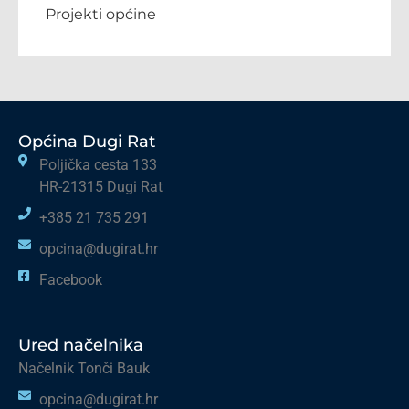
Projekti općine
Općina Dugi Rat
Poljička cesta 133
HR-21315 Dugi Rat
+385 21 735 291
opcina@dugirat.hr
Facebook
Ured načelnika
Načelnik Tonči Bauk
opcina@dugirat.hr