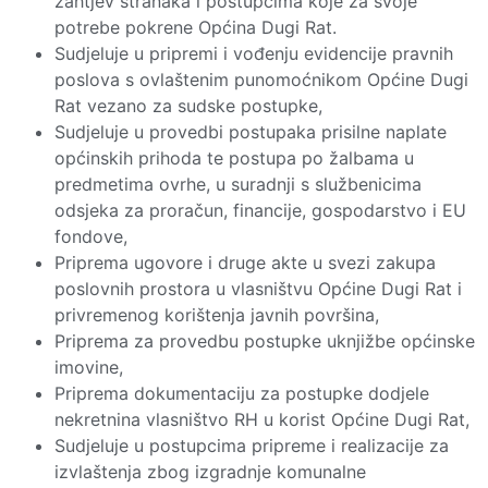
zahtjev stranaka i postupcima koje za svoje
potrebe pokrene Općina Dugi Rat.
Sudjeluje u pripremi i vođenju evidencije pravnih
poslova s ovlaštenim punomoćnikom Općine Dugi
Rat vezano za sudske postupke,
Sudjeluje u provedbi postupaka prisilne naplate
općinskih prihoda te postupa po žalbama u
predmetima ovrhe, u suradnji s službenicima
odsjeka za proračun, financije, gospodarstvo i EU
fondove,
Priprema ugovore i druge akte u svezi zakupa
poslovnih prostora u vlasništvu Općine Dugi Rat i
privremenog korištenja javnih površina,
Priprema za provedbu postupke uknjižbe općinske
imovine,
Priprema dokumentaciju za postupke dodjele
nekretnina vlasništvo RH u korist Općine Dugi Rat,
Sudjeluje u postupcima pripreme i realizacije za
izvlaštenja zbog izgradnje komunalne