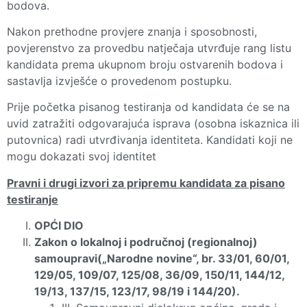
bodova.
Nakon prethodne provjere znanja i sposobnosti,
povjerenstvo za provedbu natječaja utvrđuje rang listu
kandidata prema ukupnom broju ostvarenih bodova i
sastavlja izvješće o provedenom postupku.
Prije početka pisanog testiranja od kandidata će se na
uvid zatražiti odgovarajuća isprava (osobna iskaznica ili
putovnica) radi utvrđivanja identiteta. Kandidati koji ne
mogu dokazati svoj identitet
Pravni i drugi izvori za pripremu kandidata za pisano
testiranje
OPĆI DIO
Zakon o lokalnoj i područnoj (regionalnoj)
samoupravi(„Narodne novine“, br. 33/01, 60/01,
129/05, 109/07, 125/08, 36/09, 150/11, 144/12,
19/13, 137/15, 123/17, 98/19 i 144/20).