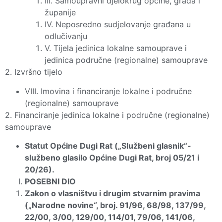
III. Samoupravni djelokrug općine, grada i
županije
IV. Neposredno sudjelovanje građana u
odlučivanju
V. Tijela jedinica lokalne samouprave i
jedinica područne (regionalne) samouprave
2. Izvršno tijelo
VIII. Imovina i financiranje lokalne i područne
(regionalne) samouprave
2. Financiranje jedinica lokalne i područne (regionalne)
samouprave
Statut Općine Dugi Rat („Službeni glasnik“-
službeno glasilo Općine Dugi Rat, broj 05/21 i
20/26).
POSEBNI DIO
Zakon o vlasništvu i drugim stvarnim pravima
(„Narodne novine“, broj. 91/96, 68/98, 137/99,
22/00, 3/00, 129/00, 114/01, 79/06, 141/06,