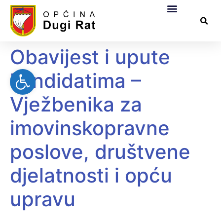
Općinska uprava
Za građane
Službeni dokumen
Pomorsko dobro
Obavijest i upute
Open toolbar
kandidatima –
Vježbenika za
imovinskopravne
poslove, društvene
djelatnosti i opću
upravu