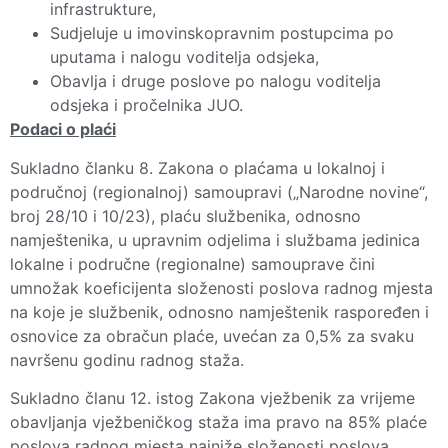
infrastrukture,
Sudjeluje u imovinskopravnim postupcima po
uputama i nalogu voditelja odsjeka,
Obavlja i druge poslove po nalogu voditelja
odsjeka i pročelnika JUO.
Podaci o plaći
Sukladno članku 8. Zakona o plaćama u lokalnoj i
područnoj (regionalnoj) samoupravi („Narodne novine“,
broj 28/10 i 10/23), plaću službenika, odnosno
namještenika, u upravnim odjelima i službama jedinica
lokalne i područne (regionalne) samouprave čini
umnožak koeficijenta složenosti poslova radnog mjesta
na koje je službenik, odnosno namještenik raspoređen i
osnovice za obračun plaće, uvećan za 0,5% za svaku
navršenu godinu radnog staža.
Sukladno članu 12. istog Zakona vježbenik za vrijeme
obavljanja vježbeničkog staža ima pravo na 85% plaće
poslova radnog mjesta najniže složenosti poslova