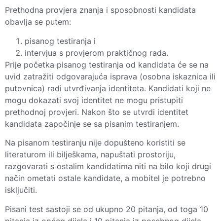
Prethodna provjera znanja i sposobnosti kandidata
obavlja se putem:
pisanog testiranja i
intervjua s provjerom praktičnog rada.
Prije početka pisanog testiranja od kandidata će se na
uvid zatražiti odgovarajuća isprava (osobna iskaznica ili
putovnica) radi utvrđivanja identiteta. Kandidati koji ne
mogu dokazati svoj identitet ne mogu pristupiti
prethodnoj provjeri. Nakon što se utvrdi identitet
kandidata započinje se sa pisanim testiranjem.
Na pisanom testiranju nije dopušteno koristiti se
literaturom ili bilješkama, napuštati prostoriju,
razgovarati s ostalim kandidatima niti na bilo koji drugi
način ometati ostale kandidate, a mobitel je potrebno
isključiti.
Pisani test sastoji se od ukupno 20 pitanja, od toga 10
pitanja iz općeg dijela i 10 pitanja iz posebnog dijela.