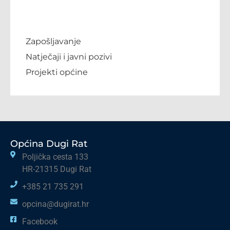
Zapošljavanje
Natječaji i javni pozivi
Projekti općine
Općina Dugi Rat
Poljička cesta 133
HR-21315 Dugi Rat
+385 21 735 291
opcina@dugirat.hr
Facebook