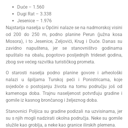
Duće – 1.560
Dugi Rat – 3.338
Jesenice – 1.976
Najstarija naselja u Općini nalaze se na nadmorskoj visini
od 200 do 250 m, podno planine Perun (južna kosa
Mosora), i to Jesenice, Zeljovići, Krug i Duće. Danas su
zavidno napuštena, jer se stanovništvo godinama
spuštalo na obalu, pogotovo posljednjih trideset godina,
zbog sve većeg razvitka turističkog prometa.
O starosti naselja podno planine govore i arheološki
nalazi u špiljama Turskoj peći i Ponistricama, koje
svjedoče o postojanju života na tomu području još od
kamenoga doba. Trajnu naseljenost potvrđuju gradine i
gomile iz kasnog brončanog i željeznog doba.
Stanovnici Poljica su gradine podizali na uzvisinama, jer
su s njih mogli nadzirati okolna područja. Neke su gomile
služile kao groblja, a neke kao granice ilirskih plemena.