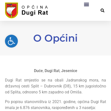
Općinska uprava
Za građane
Službeni dokumen
Pomorsko dobro
O Općini
Open toolbar
Duće
,
Dugi Rat
,
Jesenice
Dugi Rat smjestio se na obali Jadranskog mora, na
državnoj cesti Split – Dubrovnik (D8), 15 km jugoistočno
od Splita, odnosno 5 km zapadno od Omiša.
Po popisu stanovništva iz 2021. godine, općina Dugi Rat
imala je 6.876 stanovnika, raspoređenih u 3 naselja: