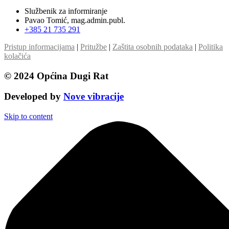
Službenik za informiranje
Pavao Tomić, mag.admin.publ.
+385 21 735 291
Pristup informacijama
|
Pritužbe
|
Zaštita osobnih podataka
|
Politika
kolačića
© 2024 Općina Dugi Rat
Developed by
Nove vibracije
Skip to content