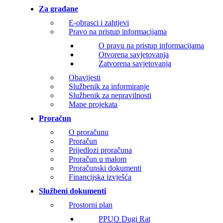
Za građane
E-obrasci i zahtjevi
Pravo na pristup informacijama
O pravu na pristup informacijama
Otvorena savjetovanja
Zatvorena savjetovanja
Obavijesti
Službenik za informiranje
Službenik za nepravilnosti
Mape projekata
Proračun
O proračunu
Proračun
Prijedlozi proračuna
Proračun u malom
Proračunski dokumenti
Financijska izvješća
Službeni dokumenti
Prostorni plan
PPUO Dugi Rat