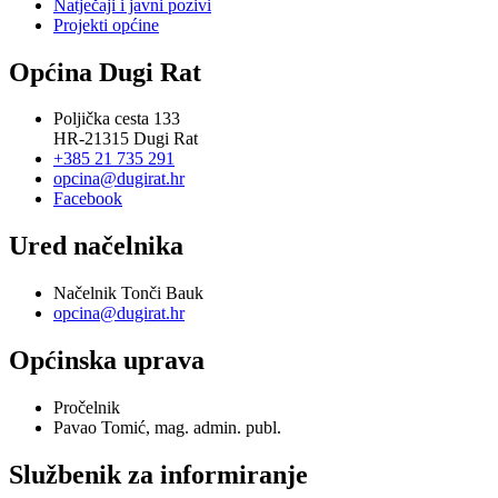
Natječaji i javni pozivi
Projekti općine
Općina Dugi Rat
Poljička cesta 133
HR-21315 Dugi Rat
+385 21 735 291
opcina@dugirat.hr
Facebook
Ured načelnika
Načelnik Tonči Bauk
opcina@dugirat.hr
Općinska uprava
Pročelnik
Pavao Tomić, mag. admin. publ.
Službenik za informiranje