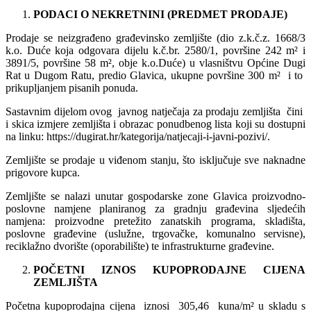
PODACI O NEKRETNINI (PREDMET PRODAJE)
Prodaje se neizgrađeno građevinsko zemljište (dio z.k.č.z. 1668/3
k.o. Duće koja odgovara dijelu k.č.br. 2580/1, površine 242 m² i
3891/5, površine 58 m², obje k.o.Duće) u vlasništvu Općine Dugi
Rat u Dugom Ratu, predio Glavica, ukupne površine 300 m² i to
prikupljanjem pisanih ponuda.
Sastavnim dijelom ovog javnog natječaja za prodaju zemljišta čini
i skica izmjere zemljišta i obrazac ponudbenog lista koji su dostupni
na linku: https://dugirat.hr/kategorija/natjecaji-i-javni-pozivi/.
Zemljište se prodaje u viđenom stanju, što isključuje sve naknadne
prigovore kupca.
Zemljište se nalazi unutar gospodarske zone Glavica proizvodno-
poslovne namjene planiranog za gradnju građevina sljedećih
namjena: proizvodne pretežito zanatskih programa, skladišta,
poslovne građevine (uslužne, trgovačke, komunalno servisne),
reciklažno dvorište (oporabilište) te infrastrukturne građevine.
POČETNI IZNOS KUPOPRODAJNE CIJENA
ZEMLJIŠTA
Početna kupoprodajna cijena iznosi 305,46 kuna/m² u skladu s