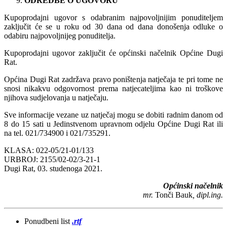
ODREDBE O UGOVORU
Kupoprodajni ugovor s odabranim najpovoljnijim ponuditeljem
zaključit će se u roku od 30 dana od dana donošenja odluke o
odabiru najpovoljnijeg ponuditelja.
Kupoprodajni ugovor zaključit će općinski načelnik Općine Dugi
Rat.
Općina Dugi Rat zadržava pravo poništenja natječaja te pri tome ne
snosi nikakvu odgovornost prema natjecateljima kao ni troškove
njihova sudjelovanja u natječaju.
Sve informacije vezane uz natječaj mogu se dobiti radnim danom od
8 do 15 sati u Jedinstvenom upravnom odjelu Općine Dugi Rat ili
na tel. 021/734900 i 021/735291.
KLASA: 022-05/21-01/133
URBROJ: 2155/02-02/3-21-1
Dugi Rat, 03. studenoga 2021.
Općinski načelnik
mr.
Tonči Bauk
, dipl.ing.
Ponudbeni list
.rtf