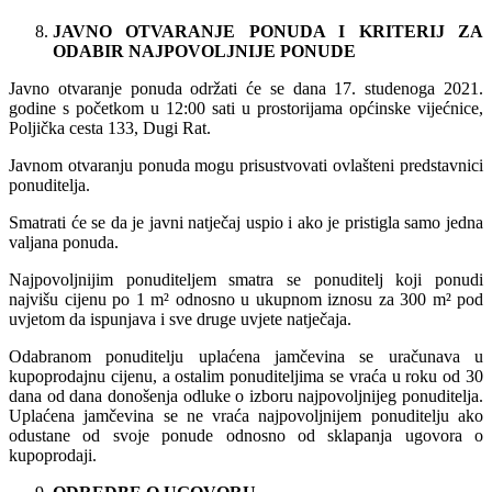
JAVNO OTVARANJE PONUDA I KRITERIJ ZA
ODABIR NAJPOVOLJNIJE PONUDE
Javno otvaranje ponuda održati će se dana 17. studenoga 2021.
godine s početkom u 12:00 sati u prostorijama općinske vijećnice,
Poljička cesta 133, Dugi Rat.
Javnom otvaranju ponuda mogu prisustvovati ovlašteni predstavnici
ponuditelja.
Smatrati će se da je javni natječaj uspio i ako je pristigla samo jedna
valjana ponuda.
Najpovoljnijim ponuditeljem smatra se ponuditelj koji ponudi
najvišu cijenu po 1 m² odnosno u ukupnom iznosu za 300 m² pod
uvjetom da ispunjava i sve druge uvjete natječaja.
Odabranom ponuditelju uplaćena jamčevina se uračunava u
kupoprodajnu cijenu, a ostalim ponuditeljima se vraća u roku od 30
dana od dana donošenja odluke o izboru najpovoljnijeg ponuditelja.
Uplaćena jamčevina se ne vraća najpovoljnijem ponuditelju ako
odustane od svoje ponude odnosno od sklapanja ugovora o
kupoprodaji.