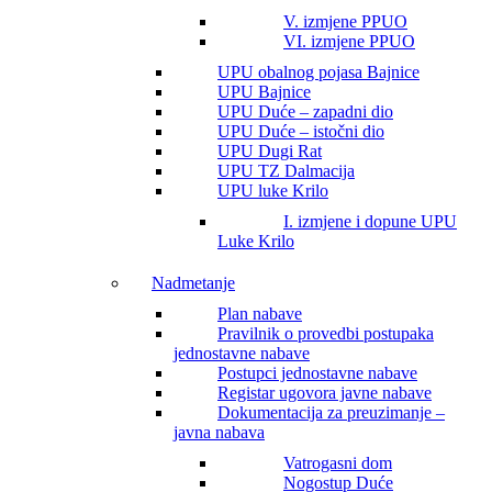
V. izmjene PPUO
VI. izmjene PPUO
UPU obalnog pojasa Bajnice
UPU Bajnice
UPU Duće – zapadni dio
UPU Duće – istočni dio
UPU Dugi Rat
UPU TZ Dalmacija
UPU luke Krilo
I. izmjene i dopune UPU
Luke Krilo
Nadmetanje
Plan nabave
Pravilnik o provedbi postupaka
jednostavne nabave
Postupci jednostavne nabave
Registar ugovora javne nabave
Dokumentacija za preuzimanje –
javna nabava
Vatrogasni dom
Nogostup Duće