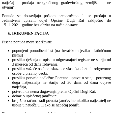
natječaj – prodaja neizgrađenog građevinskog zemljišta – ne
otvaraj“.
Ponude se dostavljaju poštom preporučeno ili se predaju u
Jedinstveni upravni odjel Općine Dugi Rat zaključno do
15.11.2021. godine bez obzira na način dostave.
DOKUMENTACIJA
Pisana ponuda mora sadržavati:
popunjeni ponudbeni list (na hrvatskom jeziku i latiničnom
pismu)
presliku rješenja o upisu u odgovarajući registar ne stariju od
3 mjeseca od dana izdavanja,
presliku važeće osobne iskaznice vlasnika obrta ili odgovorne
osobe u pravnoj osobi,
presliku potvrde nadležne Porezne uprave o stanju poreznog
duga natjecatelja ne stariju od 30 dana od dana objave
natječaja,
potvrdu da nema dugovanja prema Općini Dugi Rat,
dokaz o uplaćenoj jamčevini,
broj žiro računa radi povrata jamčevine ukoliko natjecatelj ne
uspije u natječaju ili ako se natječaj poništi.