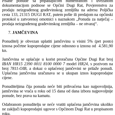
Pisane ponude sa pripadajućom numeriranom i uvezanom
dokumentacijom podnose se Općini Dugi Rat, Povjerenstvu za
prodaju neizgrađenog građevinskog zemljišta na adresu Poljička
cesta 133, 21315 DUGI RAT, putem pošte ili predajom na općinski
protokol u zatvorenoj omotnici s naznakom „Ponuda za natječaj –
prodaja neizgrađenog građevinskog zemljišta – ne otvaraj“.
JAMČEVINA
Ponuditelj je obvezan uplatiti jamčevinu u visini 5% (pet posto)
iznosa početne kupoprodajne cijene odnosno u iznosu od 4.581,90
kn.
Jamčevina se uplaćuje u korist proračuna Općine Dugi Rat broj
IBAN HR15 2390 0011 8100 0000 7
model
HR24
, s pozivom na
broj
7811-OIB
, a dokaz o uplaćenoj jamčevini se prilaže ponudi.
Uplaćena jamčevina uračunava se u ukupan iznos kupoprodajne
cijene.
Ponuditeljima čija ponuda neće biti prihvaćena kao najpovoljnija,
jamčevina se vraća u roku od 15 dana od dana izbora najpovoljnije
ponude, bez prava na kamatu.
Odabranom ponuditelju se neće vratiti uplaćena jamčevina ukoliko
ne zaključi kupoprodajni ugovor s Općinom Dugi Rat u propisanom
roku.