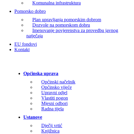
Komunalna infrastruktura
Pomorsko dobro
Plan upravljanja pomorskim dobrom
Dozvole na pomorskom dobru
Imenovanje povjerenstva za provedbu javnog
natječaja
EU fondovi
Kontakt
Općinska uprava
Općinski načelnik
Općinsko vijeće
Upravni odjel
Vlastiti pogon
Mjesni odbori
Radna tijela
Ustanove
Dječji vrtić
Knjižnica