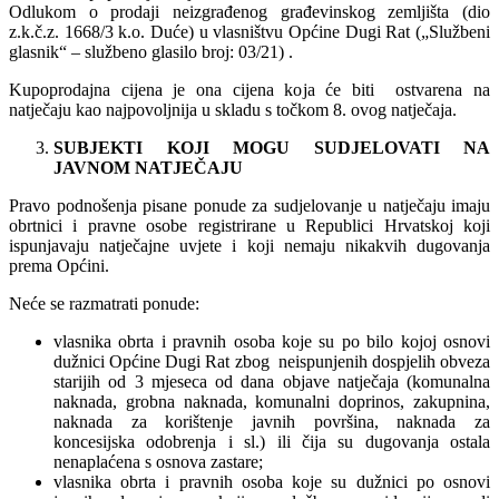
Odlukom o prodaji neizgrađenog građevinskog zemljišta (dio
z.k.č.z. 1668/3 k.o. Duće) u vlasništvu Općine Dugi Rat („Službeni
glasnik“ – službeno glasilo broj: 03/21) .
Kupoprodajna cijena je ona cijena koja će biti ostvarena na
natječaju kao najpovoljnija u skladu s točkom 8. ovog natječaja.
SUBJEKTI KOJI MOGU SUDJELOVATI NA
JAVNOM NATJEČAJU
Pravo podnošenja pisane ponude za sudjelovanje u natječaju imaju
obrtnici i pravne osobe registrirane u Republici Hrvatskoj koji
ispunjavaju natječajne uvjete i koji nemaju nikakvih dugovanja
prema Općini.
Neće se razmatrati ponude:
vlasnika obrta i pravnih osoba koje su po bilo kojoj osnovi
dužnici Općine Dugi Rat zbog neispunjenih dospjelih obveza
starijih od 3 mjeseca od dana objave natječaja (komunalna
naknada, grobna naknada, komunalni doprinos, zakupnina,
naknada za korištenje javnih površina, naknada za
koncesijska odobrenja i sl.) ili čija su dugovanja ostala
nenaplaćena s osnova zastare;
vlasnika obrta i pravnih osoba koje su dužnici po osnovi