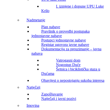
I. izmjene i dopune UPU Luke
Krilo
Nadmetanje
Plan nabave
Pravilnik o provedbi postupaka
jednostavne nabave
Postupci jednostavne nabave
Registar ugovora javne nabave
Dokumentacija za preuzimanje – javna
nabava
Vatrogasni dom
Nogostup Duće
Šetnica i biciklistička staza u
Dućama
Obavijest o nepostojanju sukoba interesa
Natječaji
Zapošljavanje
Natječaji i javni pozivi
Imovina