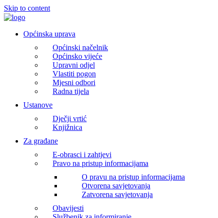
Skip to content
Općinska uprava
Općinski načelnik
Općinsko vijeće
Upravni odjel
Vlastiti pogon
Mjesni odbori
Radna tijela
Ustanove
Dječji vrtić
Knjižnica
Za građane
E-obrasci i zahtjevi
Pravo na pristup informacijama
O pravu na pristup informacijama
Otvorena savjetovanja
Zatvorena savjetovanja
Obavijesti
Službenik za informiranje