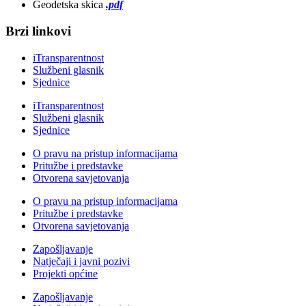
Geodetska skica
.pdf
Brzi linkovi
iTransparentnost
Službeni glasnik
Sjednice
iTransparentnost
Službeni glasnik
Sjednice
O pravu na pristup informacijama
Pritužbe i predstavke
Otvorena savjetovanja
O pravu na pristup informacijama
Pritužbe i predstavke
Otvorena savjetovanja
Zapošljavanje
Natječaji i javni pozivi
Projekti općine
Zapošljavanje