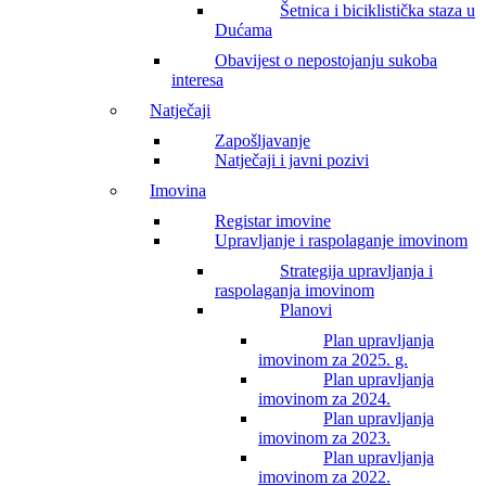
Šetnica i biciklistička staza u
Dućama
Obavijest o nepostojanju sukoba
interesa
Natječaji
Zapošljavanje
Natječaji i javni pozivi
Imovina
Registar imovine
Upravljanje i raspolaganje imovinom
Strategija upravljanja i
raspolaganja imovinom
Planovi
Plan upravljanja
imovinom za 2025. g.
Plan upravljanja
imovinom za 2024.
Plan upravljanja
imovinom za 2023.
Plan upravljanja
imovinom za 2022.