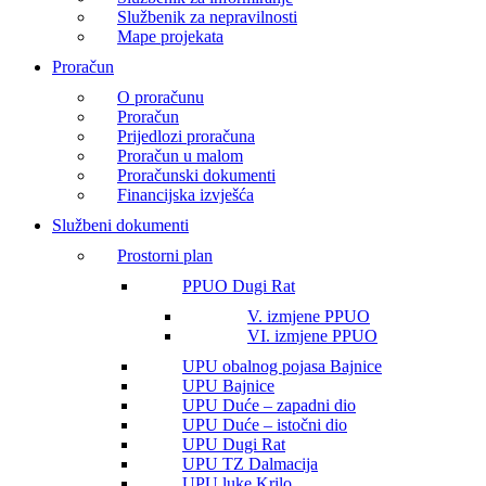
Službenik za nepravilnosti
Mape projekata
Proračun
O proračunu
Proračun
Prijedlozi proračuna
Proračun u malom
Proračunski dokumenti
Financijska izvješća
Službeni dokumenti
Prostorni plan
PPUO Dugi Rat
V. izmjene PPUO
VI. izmjene PPUO
UPU obalnog pojasa Bajnice
UPU Bajnice
UPU Duće – zapadni dio
UPU Duće – istočni dio
UPU Dugi Rat
UPU TZ Dalmacija
UPU luke Krilo