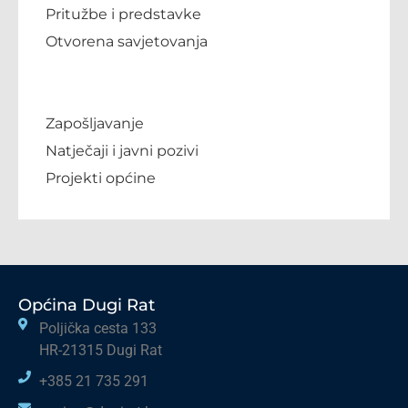
Pritužbe i predstavke
Otvorena savjetovanja
Zapošljavanje
Natječaji i javni pozivi
Projekti općine
Općina Dugi Rat
Poljička cesta 133
HR-21315 Dugi Rat
+385 21 735 291