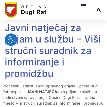
Općinska uprava
Za građane
Službeni dokumen
Pomorsko dobro
Javni natječaj za
Open toolbar
prijam u službu – Viši
stručni suradnik za
informiranje i
promidžbu
Pročelnik Jedinstvenog upravnog odjela Općine Dugi
Rat raspisuje
JAVNI NATJEČAJ
za prijam u službu u
Jedinstveni upravni odjel Općine Dugi Rat na radno
mjesto Viši stručni suradnik za informiranje i promidžbu,