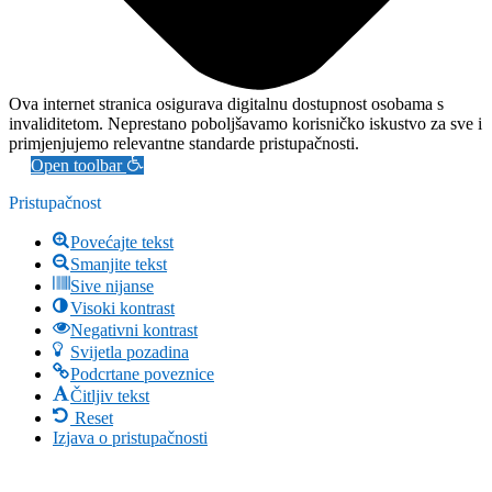
Ova internet stranica osigurava digitalnu dostupnost osobama s
invaliditetom. Neprestano poboljšavamo korisničko iskustvo za sve i
primjenjujemo relevantne standarde pristupačnosti.
Open toolbar
Pristupačnost
Povećajte tekst
Smanjite tekst
Sive nijanse
Visoki kontrast
Negativni kontrast
Svijetla pozadina
Podcrtane poveznice
Čitljiv tekst
Reset
Izjava o pristupačnosti