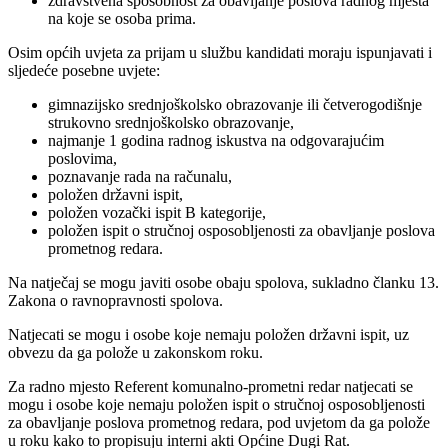
zdravstvena sposobnost za obavljanje poslova radnog mjesta
na koje se osoba prima.
Osim općih uvjeta za prijam u službu kandidati moraju ispunjavati i
sljedeće posebne uvjete:
gimnazijsko srednjoškolsko obrazovanje ili četverogodišnje
strukovno srednjoškolsko obrazovanje,
najmanje 1 godina radnog iskustva na odgovarajućim
poslovima,
poznavanje rada na računalu,
položen državni ispit,
položen vozački ispit B kategorije,
položen ispit o stručnoj osposobljenosti za obavljanje poslova
prometnog redara.
Na natječaj se mogu javiti osobe obaju spolova, sukladno članku 13.
Zakona o ravnopravnosti spolova.
Natjecati se mogu i osobe koje nemaju položen državni ispit, uz
obvezu da ga polože u zakonskom roku.
Za radno mjesto Referent komunalno-prometni redar natjecati se
mogu i osobe koje nemaju položen ispit o stručnoj osposobljenosti
za obavljanje poslova prometnog redara, pod uvjetom da ga polože
u roku kako to propisuju interni akti Općine Dugi Rat.