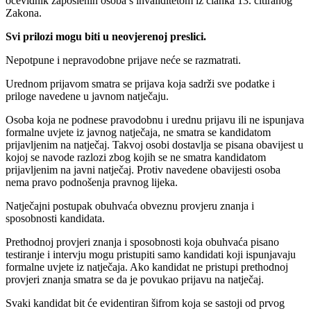
očevidnik zaposlenih osoba s invaliditetom iz članka 13. citiranog
Zakona.
Svi prilozi mogu biti u neovjerenoj preslici.
Nepotpune i nepravodobne prijave neće se razmatrati.
Urednom prijavom smatra se prijava koja sadrži sve podatke i
priloge navedene u javnom natječaju.
Osoba koja ne podnese pravodobnu i urednu prijavu ili ne ispunjava
formalne uvjete iz javnog natječaja, ne smatra se kandidatom
prijavljenim na natječaj. Takvoj osobi dostavlja se pisana obavijest u
kojoj se navode razlozi zbog kojih se ne smatra kandidatom
prijavljenim na javni natječaj. Protiv navedene obavijesti osoba
nema pravo podnošenja pravnog lijeka.
Natječajni postupak obuhvaća obveznu provjeru znanja i
sposobnosti kandidata.
Prethodnoj provjeri znanja i sposobnosti koja obuhvaća pisano
testiranje i intervju mogu pristupiti samo kandidati koji ispunjavaju
formalne uvjete iz natječaja. Ako kandidat ne pristupi prethodnoj
provjeri znanja smatra se da je povukao prijavu na natječaj.
Svaki kandidat bit će evidentiran šifrom koja se sastoji od prvog