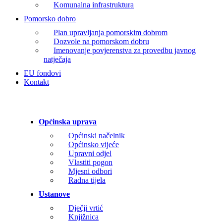
Komunalna infrastruktura
Pomorsko dobro
Plan upravljanja pomorskim dobrom
Dozvole na pomorskom dobru
Imenovanje povjerenstva za provedbu javnog
natječaja
EU fondovi
Kontakt
Općinska uprava
Općinski načelnik
Općinsko vijeće
Upravni odjel
Vlastiti pogon
Mjesni odbori
Radna tijela
Ustanove
Dječji vrtić
Knjižnica