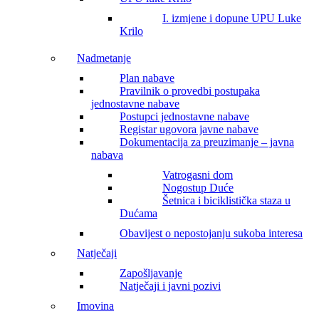
I. izmjene i dopune UPU Luke
Krilo
Nadmetanje
Plan nabave
Pravilnik o provedbi postupaka
jednostavne nabave
Postupci jednostavne nabave
Registar ugovora javne nabave
Dokumentacija za preuzimanje – javna
nabava
Vatrogasni dom
Nogostup Duće
Šetnica i biciklistička staza u
Dućama
Obavijest o nepostojanju sukoba interesa
Natječaji
Zapošljavanje
Natječaji i javni pozivi
Imovina