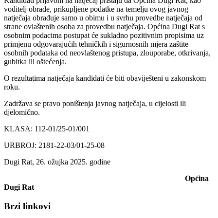
Kandidati prijavom na natječaj pristaju da Općina Dugi Rat, kao
voditelj obrade, prikupljene podatke na temelju ovog javnog
natječaja obrađuje samo u obimu i u svrhu provedbe natječaja od
strane ovlaštenih osoba za provedbu natječaja. Općina Dugi Rat s
osobnim podacima postupat će sukladno pozitivnim propisima uz
primjenu odgovarajućih tehničkih i sigurnosnih mjera zaštite
osobnih podataka od neovlaštenog pristupa, zlouporabe, otkrivanja,
gubitka ili oštećenja.
O rezultatima natječaja kandidati će biti obaviješteni u zakonskom
roku.
Zadržava se pravo poništenja javnog natječaja, u cijelosti ili
djelomično.
KLASA: 112-01/25-01/001
URBROJ: 2181-22-03/01-25-08
Dugi Rat, 26. ožujka 2025. godine
Općina
Dugi Rat
Brzi linkovi