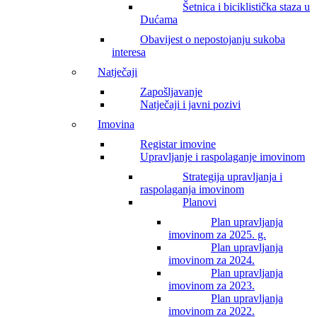
Šetnica i biciklistička staza u
Dućama
Obavijest o nepostojanju sukoba
interesa
Natječaji
Zapošljavanje
Natječaji i javni pozivi
Imovina
Registar imovine
Upravljanje i raspolaganje imovinom
Strategija upravljanja i
raspolaganja imovinom
Planovi
Plan upravljanja
imovinom za 2025. g.
Plan upravljanja
imovinom za 2024.
Plan upravljanja
imovinom za 2023.
Plan upravljanja
imovinom za 2022.