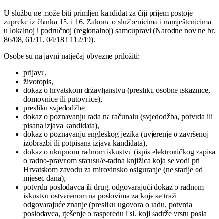
U službu ne može biti primljen kandidat za čiji prijem postoje
zapreke iz članka 15. i 16. Zakona o službenicima i namještenicima
u lokalnoj i područnoj (regionalnoj) samoupravi (Narodne novine br.
86/08, 61/11, 04/18 i 112/19).
Osobe su na javni natječaj obvezne priložiti:
prijavu,
životopis,
dokaz o hrvatskom državljanstvu (presliku osobne iskaznice,
domovnice ili putovnice),
presliku svjedodžbe,
dokaz o poznavanju rada na računalu (svjedodžba, potvrda ili
pisana izjava kandidata),
dokaz o poznavanju engleskog jezika (uvjerenje o završenoj
izobrazbi ili potpisana izjava kandidata),
dokaz o ukupnom radnom iskustvu (ispis elektroničkog zapisa
o radno-pravnom statusu/e-radna knjižica koja se vodi pri
Hrvatskom zavodu za mirovinsko osiguranje (ne starije od
mjesec dana),
potvrdu poslodavca ili drugi odgovarajući dokaz o radnom
iskustvu ostvarenom na poslovima za koje se traži
odgovarajuće znanje (presliku ugovora o radu, potvrda
poslodavca, rješenje o rasporedu i sl. koji sadrže vrstu posla