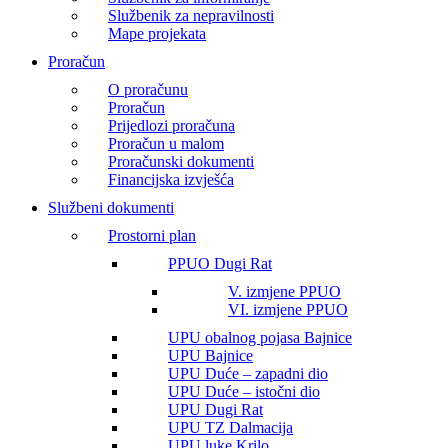
Službenik za nepravilnosti
Mape projekata
Proračun
O proračunu
Proračun
Prijedlozi proračuna
Proračun u malom
Proračunski dokumenti
Financijska izvješća
Službeni dokumenti
Prostorni plan
PPUO Dugi Rat
V. izmjene PPUO
VI. izmjene PPUO
UPU obalnog pojasa Bajnice
UPU Bajnice
UPU Duće – zapadni dio
UPU Duće – istočni dio
UPU Dugi Rat
UPU TZ Dalmacija
UPU luke Krilo