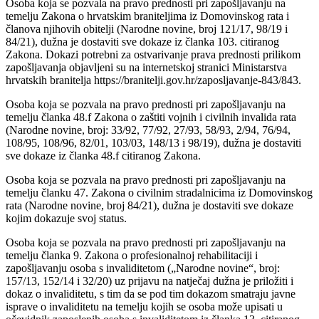
Osoba koja se pozvala na pravo prednosti pri zapošljavanju na
temelju Zakona o hrvatskim braniteljima iz Domovinskog rata i
članova njihovih obitelji (Narodne novine, broj 121/17, 98/19 i
84/21), dužna je dostaviti sve dokaze iz članka 103. citiranog
Zakona. Dokazi potrebni za ostvarivanje prava prednosti prilikom
zapošljavanja objavljeni su na internetskoj stranici Ministarstva
hrvatskih branitelja https://branitelji.gov.hr/zaposljavanje-843/843.
Osoba koja se pozvala na pravo prednosti pri zapošljavanju na
temelju članka 48.f Zakona o zaštiti vojnih i civilnih invalida rata
(Narodne novine, broj: 33/92, 77/92, 27/93, 58/93, 2/94, 76/94,
108/95, 108/96, 82/01, 103/03, 148/13 i 98/19), dužna je dostaviti
sve dokaze iz članka 48.f citiranog Zakona.
Osoba koja se pozvala na pravo prednosti pri zapošljavanju na
temelju članku 47. Zakona o civilnim stradalnicima iz Domovinskog
rata (Narodne novine, broj 84/21), dužna je dostaviti sve dokaze
kojim dokazuje svoj status.
Osoba koja se pozvala na pravo prednosti pri zapošljavanju na
temelju članka 9. Zakona o profesionalnoj rehabilitaciji i
zapošljavanju osoba s invaliditetom („Narodne novine“, broj:
157/13, 152/14 i 32/20) uz prijavu na natječaj dužna je priložiti i
dokaz o invaliditetu, s tim da se pod tim dokazom smatraju javne
isprave o invaliditetu na temelju kojih se osoba može upisati u