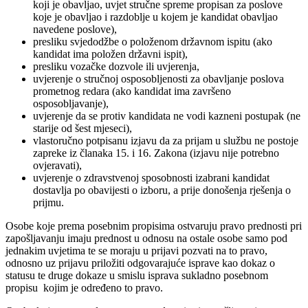
koji je obavljao, uvjet stručne spreme propisan za poslove
koje je obavljao i razdoblje u kojem je kandidat obavljao
navedene poslove),
presliku svjedodžbe o položenom državnom ispitu (ako
kandidat ima položen državni ispit),
presliku vozačke dozvole ili uvjerenja,
uvjerenje o stručnoj osposobljenosti za obavljanje poslova
prometnog redara (ako kandidat ima završeno
osposobljavanje),
uvjerenje da se protiv kandidata ne vodi kazneni postupak (ne
starije od šest mjeseci),
vlastoručno potpisanu izjavu da za prijam u službu ne postoje
zapreke iz članaka 15. i 16. Zakona (izjavu nije potrebno
ovjeravati),
uvjerenje o zdravstvenoj sposobnosti izabrani kandidat
dostavlja po obavijesti o izboru, a prije donošenja rješenja o
prijmu.
Osobe koje prema posebnim propisima ostvaruju pravo prednosti pri
zapošljavanju imaju prednost u odnosu na ostale osobe samo pod
jednakim uvjetima te se moraju u prijavi pozvati na to pravo,
odnosno uz prijavu priložiti odgovarajuće isprave kao dokaz o
statusu te druge dokaze u smislu isprava sukladno posebnom
propisu kojim je određeno to pravo.