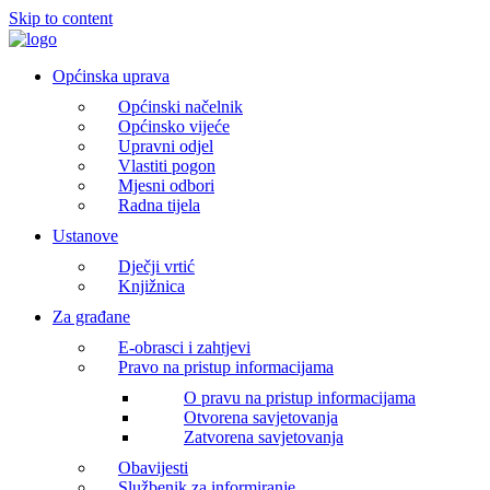
Skip to content
Općinska uprava
Općinski načelnik
Općinsko vijeće
Upravni odjel
Vlastiti pogon
Mjesni odbori
Radna tijela
Ustanove
Dječji vrtić
Knjižnica
Za građane
E-obrasci i zahtjevi
Pravo na pristup informacijama
O pravu na pristup informacijama
Otvorena savjetovanja
Zatvorena savjetovanja
Obavijesti
Službenik za informiranje