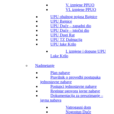
V. izmjene PPUO
VI. izmjene PPUO
UPU obalnog pojasa Bajnice
UPU Bajnice
UPU Duće – zapadni dio
UPU Duće – istočni dio
UPU Dugi Rat
UPU TZ Dalmacija
UPU luke Krilo
I. izmjene i dopune UPU
Luke Krilo
Nadmetanje
Plan nabave
Pravilnik o provedbi postupaka
jednostavne nabave
Postupci jednostavne nabave
Registar ugovora javne nabave
Dokumentacija za preuzimanje –
javna nabava
Vatrogasni dom
Nogostup Duće