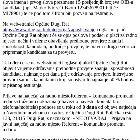
slova imena i prvog slova prezimena i 5 posljednjih brojeva OIB-a
kandidata (npr. Marko Ivić s OIB-om 12345678901 biti će
MI78901) te će pod tom šifrom biti pozvan na testiranje.
Na web-stranici Općine Dugi Rat
https://www.dugirat.hr/kategorija/zaposljavanje
i oglasnoj ploči
Općine Dugi Rat objavit će se opis poslova i podaci o plaći za radno
mjesto, način i vrijeme obavljanja prethodne provjere znanja i
sposobnosti kandidata, područje provjere, te pravni i drugi izvori za
pripremanje kandidata za tu provjeru.
Također će se na web-stranici i oglasnoj ploči Općine Dugi Rat
objavit vrijeme održavanja prethodne provjere znanja i sposobnosti
kandidata, najmanje pet dana prije održavanja provjere. Intervju se
provodi samo s kandidatima koji su ostvarili najmanje 50 % bodova
iz pisanog testiranja.
Prijave na natječaj za radno mjestoReferent – komunalno prometni
redar sa traženim dokazima (obavezno navesti i kontakt broj
telefona/mobitela) podnose se u roku od
8
dana
od objave natječaja
u Narodnim novinama na adresu: Općina Dugi Rat, Poljička cesta
133, 21315 Dugi Rat, s naznakom: »NE OTVARAJ – Prijava na
javni natječaj za radno mjesto Referent – komunalno prometni
redar.«