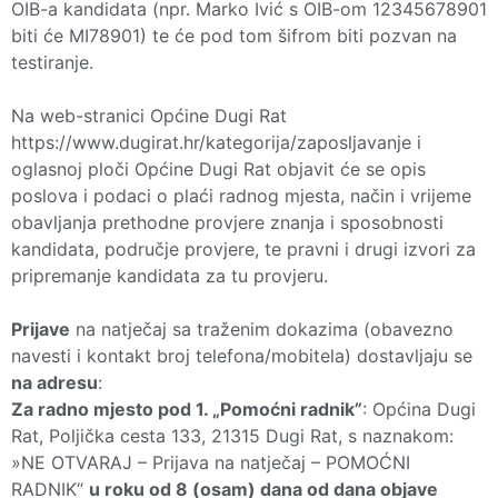
OIB-a kandidata (npr. Marko Ivić s OIB-om 12345678901
biti će MI78901) te će pod tom šifrom biti pozvan na
testiranje.
Na web-stranici Općine Dugi Rat
https://www.dugirat.hr/kategorija/zaposljavanje i
oglasnoj ploči Općine Dugi Rat objavit će se opis
poslova i podaci o plaći radnog mjesta, način i vrijeme
obavljanja prethodne provjere znanja i sposobnosti
kandidata, područje provjere, te pravni i drugi izvori za
pripremanje kandidata za tu provjeru.
Prijave
na natječaj sa traženim dokazima (obavezno
navesti i kontakt broj telefona/mobitela) dostavljaju se
na adresu
:
Za radno mjesto pod 1. „Pomoćni radnik”
: Općina Dugi
Rat, Poljička cesta 133, 21315 Dugi Rat, s naznakom:
»NE OTVARAJ – Prijava na natječaj – POMOĆNI
RADNIK“
u roku od 8 (osam) dana od dana objave