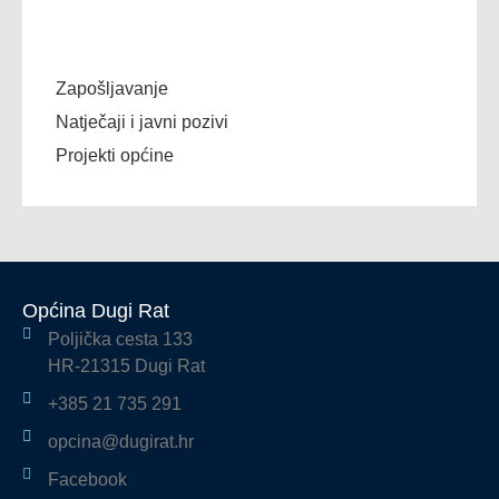
Zapošljavanje
Natječaji i javni pozivi
Projekti općine
Općina Dugi Rat
Poljička cesta 133
HR-21315 Dugi Rat
+385 21 735 291
opcina@dugirat.hr
Facebook