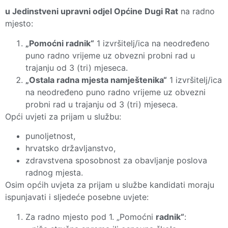
u Jedinstveni upravni odjel Općine Dugi Rat
na radno
mjesto:
„Pomoćni radnik“
1 izvršitelj/ica na neodređeno
puno radno vrijeme uz obvezni probni rad u
trajanju od 3 (tri) mjeseca.
„Ostala radna mjesta namještenika“
1 izvršitelj/ica
na neodređeno puno radno vrijeme uz obvezni
probni rad u trajanju od 3 (tri) mjeseca.
Opći uvjeti za prijam u službu:
punoljetnost,
hrvatsko državljanstvo,
zdravstvena sposobnost za obavljanje poslova
radnog mjesta.
Osim općih uvjeta za prijam u službe kandidati moraju
ispunjavati i sljedeće posebne uvjete:
Za radno mjesto pod 1. „Pomoćni
radnik“
: