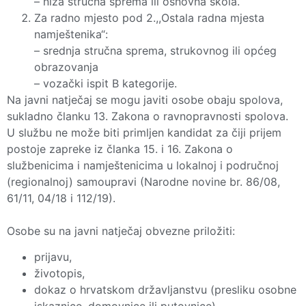
– niža stručna sprema ili osnovna škola.
Za radno mjesto pod 2.,,Ostala radna mjesta
namještenika“:
– srednja stručna sprema, strukovnog ili općeg
obrazovanja
– vozački ispit B kategorije.
Na javni natječaj se mogu javiti osobe obaju spolova,
sukladno članku 13. Zakona o ravnopravnosti spolova.
U službu ne može biti primljen kandidat za čiji prijem
postoje zapreke iz članka 15. i 16. Zakona o
službenicima i namještenicima u lokalnoj i područnoj
(regionalnoj) samoupravi (Narodne novine br. 86/08,
61/11, 04/18 i 112/19).
Osobe su na javni natječaj obvezne priložiti:
prijavu,
životopis,
dokaz o hrvatskom državljanstvu (presliku osobne
iskaznice, domovnice ili putovnice),