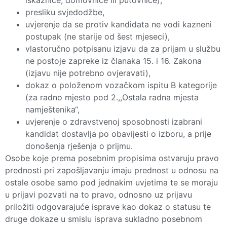
presliku svjedodžbe,
uvjerenje da se protiv kandidata ne vodi kazneni
postupak (ne starije od šest mjeseci),
vlastoručno potpisanu izjavu da za prijam u službu
ne postoje zapreke iz članaka 15. i 16. Zakona
(izjavu nije potrebno ovjeravati),
dokaz o položenom vozačkom ispitu B kategorije
(za radno mjesto pod 2.,,Ostala radna mjesta
namještenika“,
uvjerenje o zdravstvenoj sposobnosti izabrani
kandidat dostavlja po obavijesti o izboru, a prije
donošenja rješenja o prijmu.
Osobe koje prema posebnim propisima ostvaruju pravo
prednosti pri zapošljavanju imaju prednost u odnosu na
ostale osobe samo pod jednakim uvjetima te se moraju
u prijavi pozvati na to pravo, odnosno uz prijavu
priložiti odgovarajuće isprave kao dokaz o statusu te
druge dokaze u smislu isprava sukladno posebnom