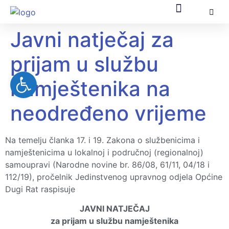
Javni natječaj za
Općinska uprava
Za građane
Službeni dokumenti
Pomorsko dobro
EU fondovi
prijam u službu
Open toolbar
namještenika na
neodređeno vrijeme
Na temelju članka 17. i 19. Zakona o službenicima i
namještenicima u lokalnoj i područnoj (regionalnoj)
samoupravi (Narodne novine br. 86/08, 61/11, 04/18 i
112/19), pročelnik Jedinstvenog upravnog odjela Općine
Dugi Rat raspisuje
JAVNI NATJEČAJ
za prijam u službu namještenika