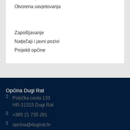
Otvorena savjetovanja
Zapošljavanje
Natječaji i javni pozivi
Projekti općine
Općina Dugi Rat
Poljička cesta 133
HR-21315 Dugi Rat
+385 21 735 291
opcina@dugirat.hr