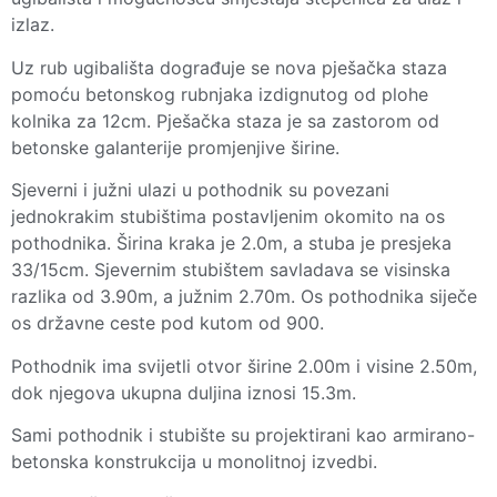
izlaz.
Uz rub ugibališta dograđuje se nova pješačka staza
pomoću betonskog rubnjaka izdignutog od plohe
kolnika za 12cm. Pješačka staza je sa zastorom od
betonske galanterije promjenjive širine.
Sjeverni i južni ulazi u pothodnik su povezani
jednokrakim stubištima postavljenim okomito na os
pothodnika. Širina kraka je 2.0m, a stuba je presjeka
33/15cm. Sjevernim stubištem savladava se visinska
razlika od 3.90m, a južnim 2.70m. Os pothodnika siječe
os državne ceste pod kutom od 900.
Pothodnik ima svijetli otvor širine 2.00m i visine 2.50m,
dok njegova ukupna duljina iznosi 15.3m.
Sami pothodnik i stubište su projektirani kao armirano-
betonska konstrukcija u monolitnoj izvedbi.