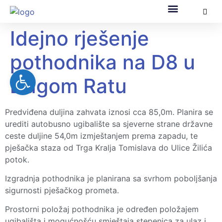
Idejno rješenje
Općinska uprava
Za građane
Službeni dokumenti
Pomorsko dobro
EU fondovi
pothodnika na D8 u
Open toolbar
Dugom Ratu
Predviđena duljina zahvata iznosi cca 85,0m. Planira se
urediti autobusno ugibalište sa sjeverne strane državne
ceste duljine 54,0m izmještanjem prema zapadu, te
pješačka staza od Trga Kralja Tomislava do Ulice Žilića
potok.
Izgradnja pothodnika je planirana sa svrhom poboljšanja
sigurnosti pješačkog prometa.
Prostorni položaj pothodnika je određen položajem
ugibališta i mogućnošću smještaja stepenica za ulaz i