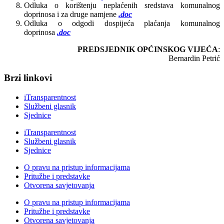
Odluka o korištenju neplaćenih sredstava komunalnog
doprinosa i za druge namjene
.doc
Odluka o odgodi dospijeća plaćanja komunalnog
doprinosa
.doc
PREDSJEDNIK
OPĆINSKOG VIJEĆA
:
Bernardin Petrić
Brzi linkovi
iTransparentnost
Službeni glasnik
Sjednice
iTransparentnost
Službeni glasnik
Sjednice
O pravu na pristup informacijama
Pritužbe i predstavke
Otvorena savjetovanja
O pravu na pristup informacijama
Pritužbe i predstavke
Otvorena savjetovanja