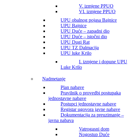
V. izmjene PPUO
VI. izmjene PPUO
UPU obalnog pojasa Bajnice
UPU Bajnice
UPU Duće – zapadni dio
UPU Duće – istočni dio
UPU Dugi Rat
UPU TZ Dalmacija
UPU luke Krilo
I. izmjene i dopune UPU
Luke Krilo
Nadmetanje
Plan nabave
Pravilnik o provedbi postupaka
jednostavne nabave
Postupci jednostavne nabave
Registar ugovora javne nabave
Dokumentacija za preuzimanje –
javna nabava
Vatrogasni dom
Nogostup Duće