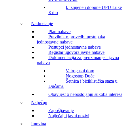
I. izmjene i dopune UPU Luke
Krilo
Nadmetanje
Plan nabave
Pravilnik o provedbi postupaka
jednostavne nabave
Postupci jednostavne nabave
Registar ugovora javne nabave
Dokumentacija za preuzimanje – javna
nabava
Vatrogasni dom
Nogostup Duće
Šetnica i biciklistička staza u
Dućama
Obavijest o nepostojanju sukoba interesa
Natječaji
Zapošljavanje
Natječaji i javni pozivi
Imovina