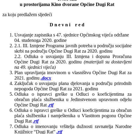
u prostorijama Kino dvorane Općine Dugi Rat
za koju predlažem sljedeći
D n e v n i r e d
Usvajanje zapisnika s 47. sjednice Općinskog vijeća održane
04. studenoga 2020. godine
2.1. III. Izmjene Programa javnih potreba u području socijalne
skrbi na području Općine Dugi Rat za 2020. godinu
2.2. Odluka o usvajanju III. Izmjena i dopuna Proračuna
Općine Dugi Rat za 2020. godinu
(materijali su dostavljeni
na 49. sjednici vijeća)
Plan upravljanja imovinom u vlasništvu Općine Dugi Rat za
2021. godinu
.docx
Zaključak o usvajanju plana djelovanja u području prirodnih
nepogoda Općine Dugi Rat za 2021. godinu
Odluka o ispravci greške u Odluci o koeficijentima za
obračun plaća službenika u Jedinstvenom upravnom odjelu
Općine Dugi Rat
.rtf
Odluka o ispravci greške u Odluci koeficijentima za obračun
plaća službenika i namještenika u Vlastitom pogonu Općine
Dugi Rat
.rtf
Odluka o imenovanju vršitelja dužnosti ravnatelja Narodne
Knjižnice “Dugi Rat”
.rtf