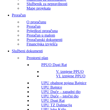
Službenik za nepravilnosti
Mape projekata
Proračun
O proračunu
Proračun
Prijedlozi proračuna
Proračun u malom
Proračunski dokumenti
Financijska izvješća
Službeni dokumenti
Prostorni plan
PPUO Dugi Rat
V. izmjene PPUO
VI. izmjene PPUO
UPU obalnog pojasa Bajnice
UPU Bajnice
UPU Duće – zapadni dio
UPU Duće – istočni dio
UPU Dugi Rat
UPU TZ Dalmacija
UPU luke Krilo