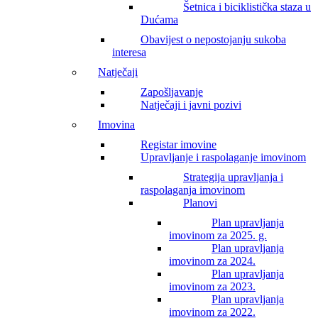
Šetnica i biciklistička staza u
Dućama
Obavijest o nepostojanju sukoba
interesa
Natječaji
Zapošljavanje
Natječaji i javni pozivi
Imovina
Registar imovine
Upravljanje i raspolaganje imovinom
Strategija upravljanja i
raspolaganja imovinom
Planovi
Plan upravljanja
imovinom za 2025. g.
Plan upravljanja
imovinom za 2024.
Plan upravljanja
imovinom za 2023.
Plan upravljanja
imovinom za 2022.