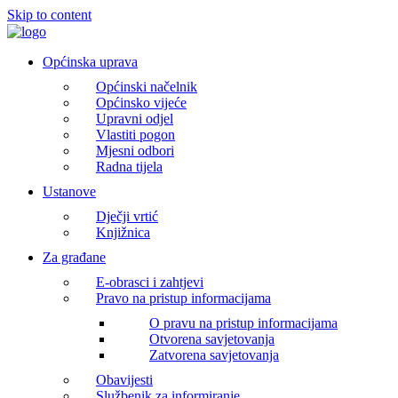
Skip to content
Općinska uprava
Općinski načelnik
Općinsko vijeće
Upravni odjel
Vlastiti pogon
Mjesni odbori
Radna tijela
Ustanove
Dječji vrtić
Knjižnica
Za građane
E-obrasci i zahtjevi
Pravo na pristup informacijama
O pravu na pristup informacijama
Otvorena savjetovanja
Zatvorena savjetovanja
Obavijesti
Službenik za informiranje