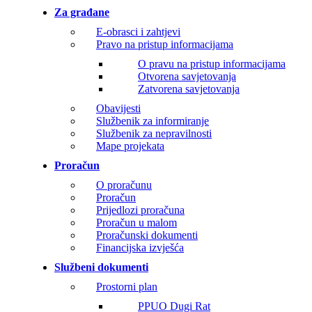
Za građane
E-obrasci i zahtjevi
Pravo na pristup informacijama
O pravu na pristup informacijama
Otvorena savjetovanja
Zatvorena savjetovanja
Obavijesti
Službenik za informiranje
Službenik za nepravilnosti
Mape projekata
Proračun
O proračunu
Proračun
Prijedlozi proračuna
Proračun u malom
Proračunski dokumenti
Financijska izvješća
Službeni dokumenti
Prostorni plan
PPUO Dugi Rat