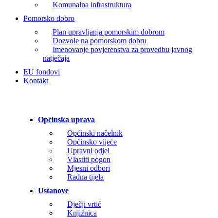
Komunalna infrastruktura
Pomorsko dobro
Plan upravljanja pomorskim dobrom
Dozvole na pomorskom dobru
Imenovanje povjerenstva za provedbu javnog
natječaja
EU fondovi
Kontakt
Općinska uprava
Općinski načelnik
Općinsko vijeće
Upravni odjel
Vlastiti pogon
Mjesni odbori
Radna tijela
Ustanove
Dječji vrtić
Knjižnica