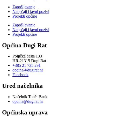
Zapošljavanje
Natječaji i javni pozivi
Projekti općine
Zapošljavanje
Natječaji i javni pozivi
Projekti općine
Općina Dugi Rat
Poljička cesta 133
HR-21315 Dugi Rat
+385 21 735 291
opcina@dugirat.hr
Facebook
Ured načelnika
Načelnik Tonči Bauk
opcina@dugirat.hr
Općinska uprava