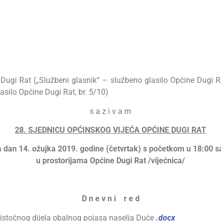
Dugi Rat („Službeni glasnik“ – službeno glasilo Općine Dugi R
asilo Općine Dugi Rat, br. 5/10)
s a z i v a m
28. SJEDNICU OPĆINSKOG VIJEĆA OPĆINE DUGI RAT
a dan 14. ožujka 2019. godine (četvrtak) s početkom u 18:00 sa
u prostorijama Općine Dugi Rat /vijećnica/
D n e v n i r e d
istočnog dijela obalnog pojasa naselja Duće
.docx