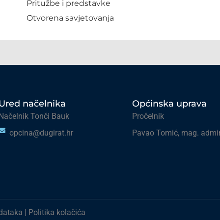
Pritužbe i predstavke
Otvorena savjetovanja
Ured načelnika
Općinska uprava
Načelnik Tonči Bauk
Pročelnik
opcina@dugirat.hr
Pavao Tomić, mag. admin
odataka
|
Politika kolačića