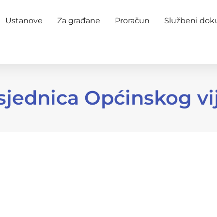
Ustanove
Za građane
Proračun
Službeni do
 sjednica Općinskog vi