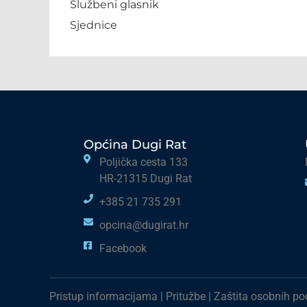
Službeni glasnik
Sjednice
Općina Dugi Rat
Poljička cesta 133
HR-21315 Dugi Rat
+385 21 735 291
opcina@dugirat.hr
Facebook
Pristup informacijama
|
Pritužbe
|
Zaštita osobnih p