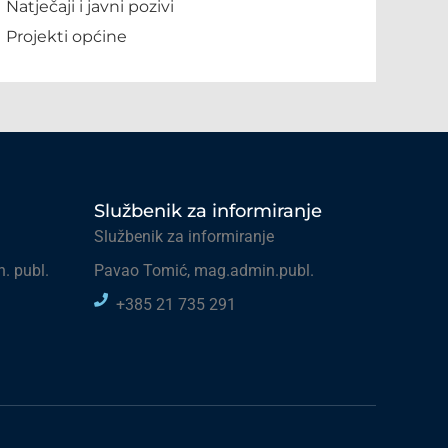
Natječaji i javni pozivi
Projekti općine
Službenik za informiranje
Službenik za informiranje
. publ.
Pavao Tomić, mag.admin.publ.
+385 21 735 291