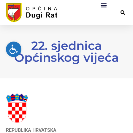
Općinska uprava
Za građane
Službeni dokumen
Pomorsko dobro
22. sjednica
Open toolbar
Općinskog vijeća
REPUBLIKA HRVATSKA