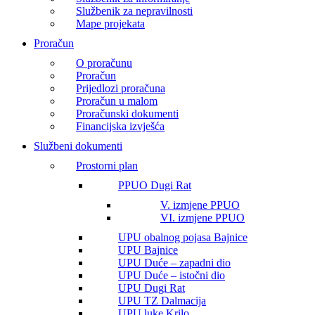
Službenik za nepravilnosti
Mape projekata
Proračun
O proračunu
Proračun
Prijedlozi proračuna
Proračun u malom
Proračunski dokumenti
Financijska izvješća
Službeni dokumenti
Prostorni plan
PPUO Dugi Rat
V. izmjene PPUO
VI. izmjene PPUO
UPU obalnog pojasa Bajnice
UPU Bajnice
UPU Duće – zapadni dio
UPU Duće – istočni dio
UPU Dugi Rat
UPU TZ Dalmacija
UPU luke Krilo