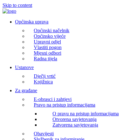
Skip to content
Općinska uprava
Općinski načelnik
Općinsko vijeće
Upravni odjel
Vlastiti pogon
Mjesni odbori
Radna tijela
Ustanove
Dječji vrtić
Knjižnica
Za građane
E-obrasci i zahtjevi
Pravo na pristup informacijama
O pravu na pristup informacijama
Otvorena savjetovanja
Zatvorena savjetovanja
Obavijesti
Službenik za informiranje