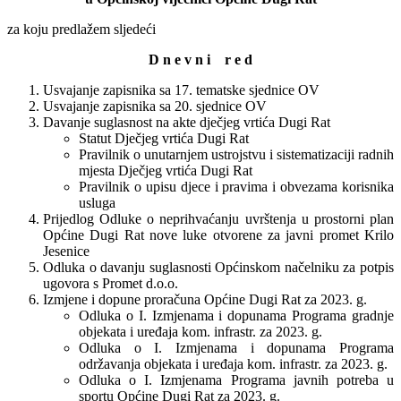
za koju predlažem sljedeći
D n e v n i r e d
Usvajanje zapisnika sa 17. tematske sjednice OV
Usvajanje zapisnika sa 20. sjednice OV
Davanje suglasnost na akte dječjeg vrtića Dugi Rat
Statut Dječjeg vrtića Dugi Rat
Pravilnik o unutarnjem ustrojstvu i sistematizaciji radnih
mjesta Dječjeg vrtića Dugi Rat
Pravilnik o upisu djece i pravima i obvezama korisnika
usluga
Prijedlog Odluke o neprihvaćanju uvrštenja u prostorni plan
Općine Dugi Rat nove luke otvorene za javni promet Krilo
Jesenice
Odluka o davanju suglasnosti Općinskom načelniku za potpis
ugovora s Promet d.o.o.
Izmjene i dopune proračuna Općine Dugi Rat za 2023. g.
Odluka o I. Izmjenama i dopunama Programa gradnje
objekata i uređaja kom. infrastr. za 2023. g.
Odluka o I. Izmjenama i dopunama Programa
održavanja objekata i uređaja kom. infrastr. za 2023. g.
Odluka o I. Izmjenama Programa javnih potreba u
sportu Općine Dugi Rat za 2023. g.