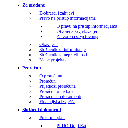
Za građane
E-obrasci i zahtjevi
Pravo na pristup informacijama
O pravu na pristup informacijama
Otvorena savjetovanja
Zatvorena savjetovanja
Obavijesti
Službenik za informiranje
Službenik za nepravilnosti
Mape projekata
Proračun
O proračunu
Proračun
Prijedlozi proračuna
Proračun u malom
Proračunski dokumenti
Financijska izvješća
Službeni dokumenti
Prostorni plan
PPUO Dugi Rat