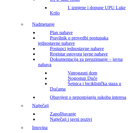
I. izmjene i dopune UPU Luke
Krilo
Nadmetanje
Plan nabave
Pravilnik o provedbi postupaka
jednostavne nabave
Postupci jednostavne nabave
Registar ugovora javne nabave
Dokumentacija za preuzimanje – javna
nabava
Vatrogasni dom
Nogostup Duće
Šetnica i biciklistička staza u
Dućama
Obavijest o nepostojanju sukoba interesa
Natječaji
Zapošljavanje
Natječaji i javni pozivi
Imovina