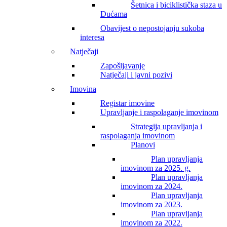
Šetnica i biciklistička staza u
Dućama
Obavijest o nepostojanju sukoba
interesa
Natječaji
Zapošljavanje
Natječaji i javni pozivi
Imovina
Registar imovine
Upravljanje i raspolaganje imovinom
Strategija upravljanja i
raspolaganja imovinom
Planovi
Plan upravljanja
imovinom za 2025. g.
Plan upravljanja
imovinom za 2024.
Plan upravljanja
imovinom za 2023.
Plan upravljanja
imovinom za 2022.