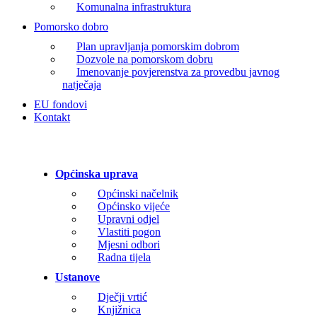
Komunalna infrastruktura
Pomorsko dobro
Plan upravljanja pomorskim dobrom
Dozvole na pomorskom dobru
Imenovanje povjerenstva za provedbu javnog
natječaja
EU fondovi
Kontakt
Općinska uprava
Općinski načelnik
Općinsko vijeće
Upravni odjel
Vlastiti pogon
Mjesni odbori
Radna tijela
Ustanove
Dječji vrtić
Knjižnica