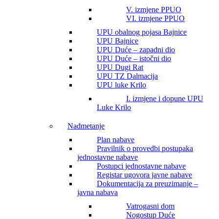
V. izmjene PPUO
VI. izmjene PPUO
UPU obalnog pojasa Bajnice
UPU Bajnice
UPU Duće – zapadni dio
UPU Duće – istočni dio
UPU Dugi Rat
UPU TZ Dalmacija
UPU luke Krilo
I. izmjene i dopune UPU
Luke Krilo
Nadmetanje
Plan nabave
Pravilnik o provedbi postupaka
jednostavne nabave
Postupci jednostavne nabave
Registar ugovora javne nabave
Dokumentacija za preuzimanje –
javna nabava
Vatrogasni dom
Nogostup Duće