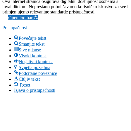
Ova internet stranica osigurava digitalnu dostupnost osobama s
invaliditetom. Neprestano poboljšavamo korisničko iskustvo za sve i
primjenjujemo relevantne standarde pristupačnosti.
Open toolbar
Pristupačnost
Povećajte tekst
Smanjite tekst
Sive nijanse
Visoki kontrast
Negativni kontrast
Svijetla pozadina
Podcrtane poveznice
Čitljiv tekst
Reset
Izjava o pristupačnosti