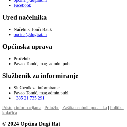
opcina@dugirat.hr
Facebook
Ured načelnika
Načelnik Tonči Bauk
opcina@dugirat.hr
Općinska uprava
Pročelnik
Pavao Tomić, mag. admin. publ.
Službenik za informiranje
Službenik za informiranje
Pavao Tomić, mag.admin.publ.
+385 21 735 291
Pristup informacijama
|
Pritužbe
|
Zaštita osobnih podataka
|
Politika
kolačića
© 2024 Općina Dugi Rat