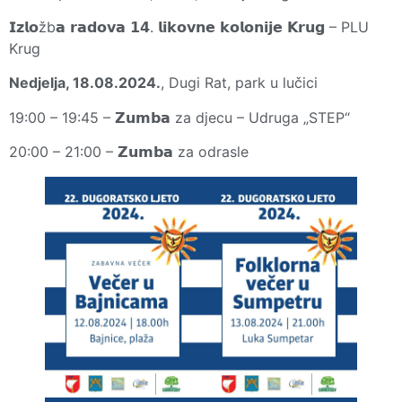
𝗜𝘇𝗹𝗼žb𝗮 𝗿𝗮𝗱𝗼𝘃𝗮 𝟭𝟰. 𝗹𝗶𝗸𝗼𝘃𝗻𝗲 𝗸𝗼𝗹𝗼𝗻𝗶𝗷𝗲 𝗞𝗿𝘂𝗴 – PLU
Krug
Nedjelja, 18.08.2024.
, Dugi Rat, park u lučici
19:00 – 19:45 – 𝗭𝘂𝗺𝗯𝗮 za djecu – Udruga „STEP“
20:00 – 21:00 – 𝗭𝘂𝗺𝗯𝗮 za odrasle