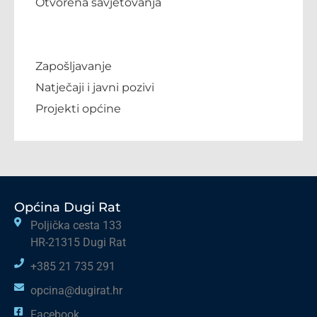
Otvorena savjetovanja
Zapošljavanje
Natječaji i javni pozivi
Projekti općine
Općina Dugi Rat
Poljička cesta 133
HR-21315 Dugi Rat
+385 21 735 291
opcina@dugirat.hr
Facebook