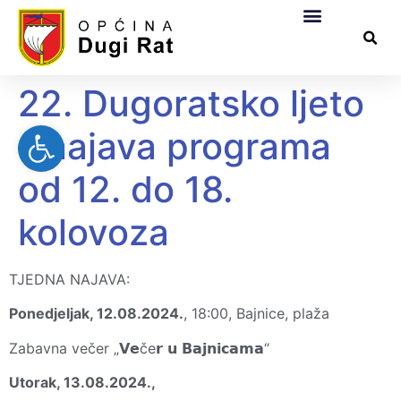
Općinska uprava
Za građane
Službeni dokumen
Pomorsko dobro
22. Dugoratsko ljeto
Open toolbar
– najava programa
od 12. do 18.
kolovoza
TJEDNA NAJAVA:
Ponedjeljak, 12.08.2024.
, 18:00, Bajnice, plaža
Zabavna večer „𝗩𝗲če𝗿 𝘂 𝗕𝗮𝗷𝗻𝗶𝗰𝗮𝗺𝗮“
Utorak, 13.08.2024.,