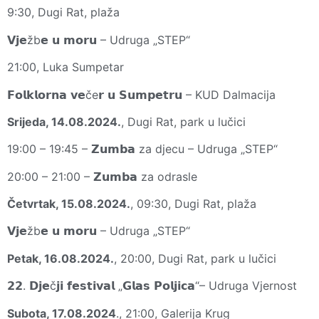
9:30, Dugi Rat, plaža
𝗩𝗷𝗲žb𝗲 𝘂 𝗺𝗼𝗿𝘂 – Udruga „STEP“
21:00, Luka Sumpetar
𝗙𝗼𝗹𝗸𝗹𝗼𝗿𝗻𝗮 𝘃𝗲če𝗿 𝘂 𝗦𝘂𝗺𝗽𝗲𝘁𝗿𝘂 – KUD Dalmacija
Srijeda, 14.08.2024.
, Dugi Rat, park u lučici
19:00 – 19:45 – 𝗭𝘂𝗺𝗯𝗮 za djecu – Udruga „STEP“
20:00 – 21:00 – 𝗭𝘂𝗺𝗯𝗮 za odrasle
Četvrtak, 15.08.2024.
, 09:30, Dugi Rat, plaža
𝗩𝗷𝗲žb𝗲 𝘂 𝗺𝗼𝗿𝘂 – Udruga „STEP“
Petak, 16.08.2024.
, 20:00, Dugi Rat, park u lučici
𝟮𝟮. 𝗗𝗷𝗲č𝗷𝗶 𝗳𝗲𝘀𝘁𝗶𝘃𝗮𝗹 „𝗚𝗹𝗮𝘀 𝗣𝗼𝗹𝗷𝗶𝗰𝗮“– Udruga Vjernost
Subota, 17.08.2024
., 21:00, Galerija Krug