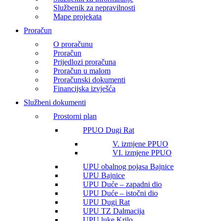
Službenik za nepravilnosti
Mape projekata
Proračun
O proračunu
Proračun
Prijedlozi proračuna
Proračun u malom
Proračunski dokumenti
Financijska izvješća
Službeni dokumenti
Prostorni plan
PPUO Dugi Rat
V. izmjene PPUO
VI. izmjene PPUO
UPU obalnog pojasa Bajnice
UPU Bajnice
UPU Duće – zapadni dio
UPU Duće – istočni dio
UPU Dugi Rat
UPU TZ Dalmacija
UPU luke Krilo