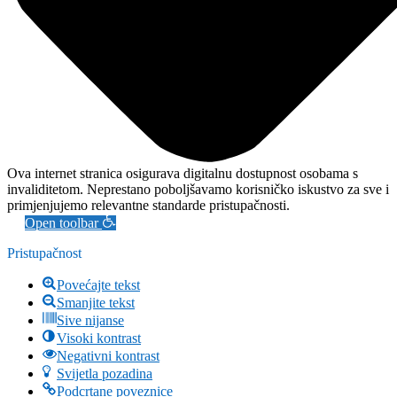
Ova internet stranica osigurava digitalnu dostupnost osobama s
invaliditetom. Neprestano poboljšavamo korisničko iskustvo za sve i
primjenjujemo relevantne standarde pristupačnosti.
Open toolbar
Pristupačnost
Povećajte tekst
Smanjite tekst
Sive nijanse
Visoki kontrast
Negativni kontrast
Svijetla pozadina
Podcrtane poveznice