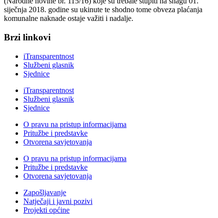
(Narodne novine br. 115/16) koje su trebale stupiti na snagu 01.
siječnja 2018. godine su ukinute te shodno tome obveza plaćanja
komunalne naknade ostaje važiti i nadalje.
Brzi linkovi
iTransparentnost
Službeni glasnik
Sjednice
iTransparentnost
Službeni glasnik
Sjednice
O pravu na pristup informacijama
Pritužbe i predstavke
Otvorena savjetovanja
O pravu na pristup informacijama
Pritužbe i predstavke
Otvorena savjetovanja
Zapošljavanje
Natječaji i javni pozivi
Projekti općine