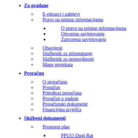
Za građane
E-obrasci i zahtjevi
Pravo na pristup informacijama
O pravu na pristup informacijama
Otvorena savjetovanja
Zatvorena savjetovanja
Obavijesti
Službenik za informiranje
Službenik za nepravilnosti
Mape projekata
Proračun
O proračunu
Proračun
Prijedlozi proračuna
Proračun u malom
Proračunski dokumenti
Financijska izvješća
Službeni dokumenti
Prostorni plan
PPUO Dugi Rat