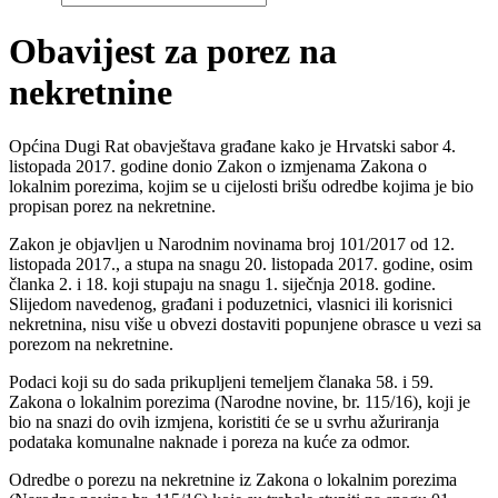
Obavijest za porez na
nekretnine
Općina Dugi Rat obavještava građane kako je Hrvatski sabor 4.
listopada 2017. godine donio Zakon o izmjenama Zakona o
lokalnim porezima, kojim se u cijelosti brišu odredbe kojima je bio
propisan porez na nekretnine.
Zakon je objavljen u Narodnim novinama broj 101/2017 od 12.
listopada 2017., a stupa na snagu 20. listopada 2017. godine, osim
članka 2. i 18. koji stupaju na snagu 1. siječnja 2018. godine.
Slijedom navedenog, građani i poduzetnici, vlasnici ili korisnici
nekretnina, nisu više u obvezi dostaviti popunjene obrasce u vezi sa
porezom na nekretnine.
Podaci koji su do sada prikupljeni temeljem članaka 58. i 59.
Zakona o lokalnim porezima (Narodne novine, br. 115/16), koji je
bio na snazi do ovih izmjena, koristiti će se u svrhu ažuriranja
podataka komunalne naknade i poreza na kuće za odmor.
Odredbe o porezu na nekretnine iz Zakona o lokalnim porezima