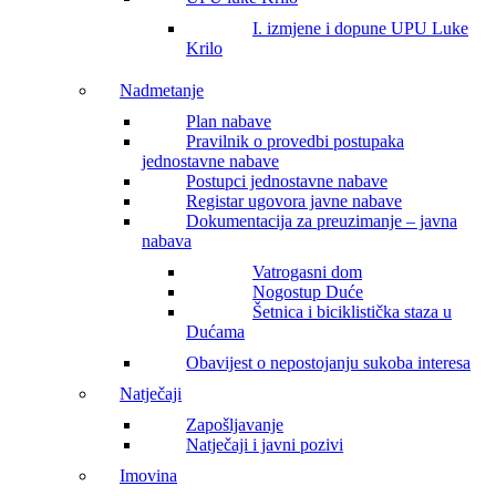
I. izmjene i dopune UPU Luke
Krilo
Nadmetanje
Plan nabave
Pravilnik o provedbi postupaka
jednostavne nabave
Postupci jednostavne nabave
Registar ugovora javne nabave
Dokumentacija za preuzimanje – javna
nabava
Vatrogasni dom
Nogostup Duće
Šetnica i biciklistička staza u
Dućama
Obavijest o nepostojanju sukoba interesa
Natječaji
Zapošljavanje
Natječaji i javni pozivi
Imovina