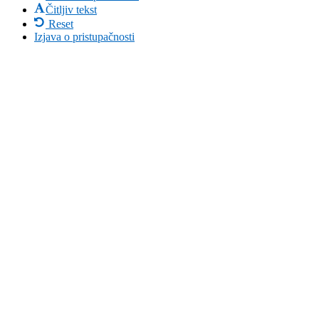
Čitljiv tekst
Reset
Izjava o pristupačnosti