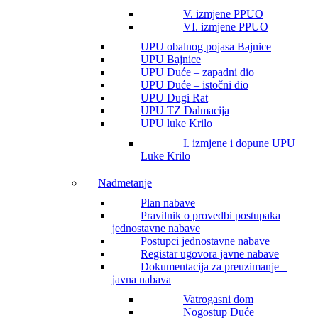
V. izmjene PPUO
VI. izmjene PPUO
UPU obalnog pojasa Bajnice
UPU Bajnice
UPU Duće – zapadni dio
UPU Duće – istočni dio
UPU Dugi Rat
UPU TZ Dalmacija
UPU luke Krilo
I. izmjene i dopune UPU
Luke Krilo
Nadmetanje
Plan nabave
Pravilnik o provedbi postupaka
jednostavne nabave
Postupci jednostavne nabave
Registar ugovora javne nabave
Dokumentacija za preuzimanje –
javna nabava
Vatrogasni dom
Nogostup Duće