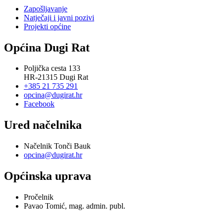
Zapošljavanje
Natječaji i javni pozivi
Projekti općine
Općina Dugi Rat
Poljička cesta 133
HR-21315 Dugi Rat
+385 21 735 291
opcina@dugirat.hr
Facebook
Ured načelnika
Načelnik Tonči Bauk
opcina@dugirat.hr
Općinska uprava
Pročelnik
Pavao Tomić, mag. admin. publ.