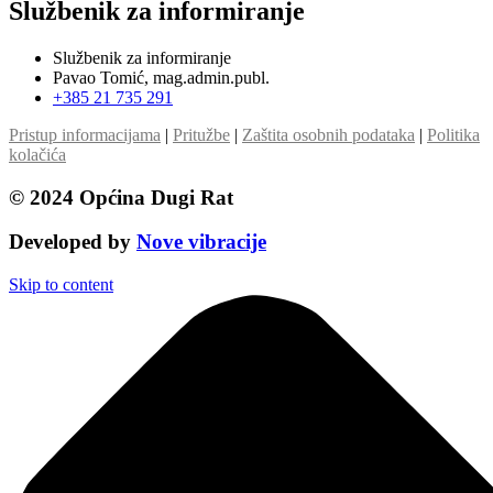
Službenik za informiranje
Službenik za informiranje
Pavao Tomić, mag.admin.publ.
+385 21 735 291
Pristup informacijama
|
Pritužbe
|
Zaštita osobnih podataka
|
Politika
kolačića
© 2024 Općina Dugi Rat
Developed by
Nove vibracije
Skip to content