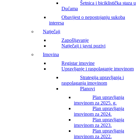
Šetnica i biciklistička staza u
Dućama
Obavijest o nepostojanju sukoba
interesa
Natječaji
Zapošljavanje
Natječaji i javni pozivi
Imovina
Registar imovine
Upravljanje i raspolaganje imovinom
Strategija upravljanja i
raspolaganja imovinom
Planovi
Plan upravljanja
imovinom za 2025. g.
Plan upravljanja
imovinom za 2024.
Plan upravljanja
imovinom za 2023.
Plan upravljanja
imovinom za 2022.