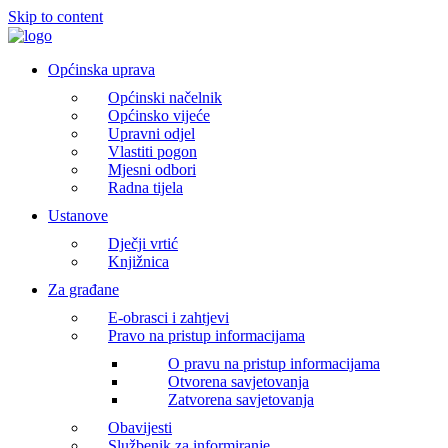
Skip to content
Općinska uprava
Općinski načelnik
Općinsko vijeće
Upravni odjel
Vlastiti pogon
Mjesni odbori
Radna tijela
Ustanove
Dječji vrtić
Knjižnica
Za građane
E-obrasci i zahtjevi
Pravo na pristup informacijama
O pravu na pristup informacijama
Otvorena savjetovanja
Zatvorena savjetovanja
Obavijesti
Službenik za informiranje