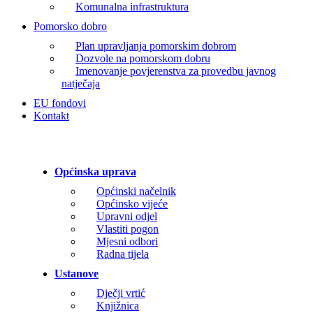
Komunalna infrastruktura
Pomorsko dobro
Plan upravljanja pomorskim dobrom
Dozvole na pomorskom dobru
Imenovanje povjerenstva za provedbu javnog
natječaja
EU fondovi
Kontakt
Općinska uprava
Općinski načelnik
Općinsko vijeće
Upravni odjel
Vlastiti pogon
Mjesni odbori
Radna tijela
Ustanove
Dječji vrtić
Knjižnica