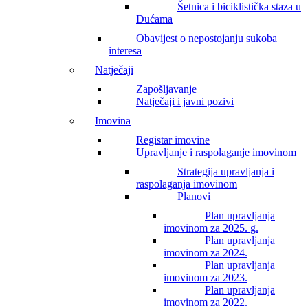
Šetnica i biciklistička staza u
Dućama
Obavijest o nepostojanju sukoba
interesa
Natječaji
Zapošljavanje
Natječaji i javni pozivi
Imovina
Registar imovine
Upravljanje i raspolaganje imovinom
Strategija upravljanja i
raspolaganja imovinom
Planovi
Plan upravljanja
imovinom za 2025. g.
Plan upravljanja
imovinom za 2024.
Plan upravljanja
imovinom za 2023.
Plan upravljanja
imovinom za 2022.