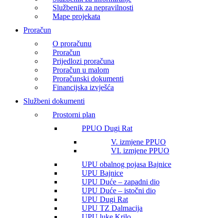
Službenik za nepravilnosti
Mape projekata
Proračun
O proračunu
Proračun
Prijedlozi proračuna
Proračun u malom
Proračunski dokumenti
Financijska izvješća
Službeni dokumenti
Prostorni plan
PPUO Dugi Rat
V. izmjene PPUO
VI. izmjene PPUO
UPU obalnog pojasa Bajnice
UPU Bajnice
UPU Duće – zapadni dio
UPU Duće – istočni dio
UPU Dugi Rat
UPU TZ Dalmacija
UPU luke Krilo