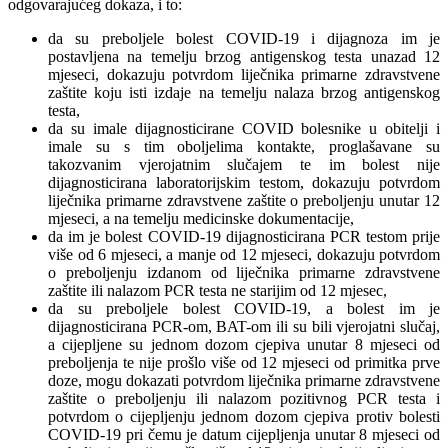
odgovarajućeg dokaza, i to:
da su preboljele bolest COVID-19 i dijagnoza im je
postavljena na temelju brzog antigenskog testa unazad 12
mjeseci, dokazuju potvrdom liječnika primarne zdravstvene
zaštite koju isti izdaje na temelju nalaza brzog antigenskog
testa,
da su imale dijagnosticirane COVID bolesnike u obitelji i
imale su s tim oboljelima kontakte, proglašavane su
takozvanim vjerojatnim slučajem te im bolest nije
dijagnosticirana laboratorijskim testom, dokazuju potvrdom
liječnika primarne zdravstvene zaštite o preboljenju unutar 12
mjeseci, a na temelju medicinske dokumentacije,
da im je bolest COVID-19 dijagnosticirana PCR testom prije
više od 6 mjeseci, a manje od 12 mjeseci, dokazuju potvrdom
o preboljenju izdanom od liječnika primarne zdravstvene
zaštite ili nalazom PCR testa ne starijim od 12 mjesec,
da su preboljele bolest COVID-19, a bolest im je
dijagnosticirana PCR-om, BAT-om ili su bili vjerojatni slučaj,
a cijepljene su jednom dozom cjepiva unutar 8 mjeseci od
preboljenja te nije prošlo više od 12 mjeseci od primitka prve
doze, mogu dokazati potvrdom liječnika primarne zdravstvene
zaštite o preboljenju ili nalazom pozitivnog PCR testa i
potvrdom o cijepljenju jednom dozom cjepiva protiv bolesti
COVID-19 pri čemu je datum cijepljenja unutar 8 mjeseci od