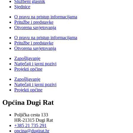
Službeni glasnik
Sjednice
O pravu na pristup informacijama
Pritužbe i predstavke
Otvorena savjetovanja
O pravu na pristup informacijama
Pritužbe i predstavke
Otvorena savjetovanja
Zapošljavanje
Natječaji i javni pozivi
Projekti općine
Zapošljavanje
Natječaji i javni pozivi
Projekti općine
Općina Dugi Rat
Poljička cesta 133
HR-21315 Dugi Rat
+385 21 735 291
opcina@dugirat.hr