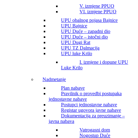
V. izmjene PPUO
VI. izmjene PPUO
UPU obalnog pojasa Bajnice
UPU Bajnice
UPU Duće – zapadni dio
UPU Duće – istočni dio
UPU Dugi Rat
UPU TZ Dalmacija
UPU luke Krilo
I. izmjene i dopune UPU
Luke Krilo
Nadmetanje
Plan nabave
Pravilnik o provedbi postupaka
jednostavne nabave
Postupci jednostavne nabave
Registar ugovora javne nabave
Dokumentacija za preuzimanje –
javna nabava
Vatrogasni dom
Nogostup Duće