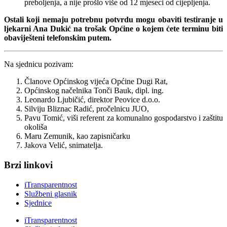
preboljenja, a nije prošlo više od 12 mjeseci od cijepljenja.
Ostali koji nemaju potrebnu potvrdu mogu obaviti testiranje u
ljekarni Ana Dukić na trošak Općine o kojem ćete terminu biti
obaviješteni telefonskim putem.
Na sjednicu pozivam:
Članove Općinskog vijeća Općine Dugi Rat,
Općinskog načelnika Tonči Bauk, dipl. ing.
Leonardo Ljubičić, direktor Peovice d.o.o.
Silviju Bliznac Radić, pročelnicu JUO,
Pavu Tomić, viši referent za komunalno gospodarstvo i zaštitu
okoliša
Maru Zemunik, kao zapisničarku
Jakova Velić, snimatelja.
Brzi linkovi
iTransparentnost
Službeni glasnik
Sjednice
iTransparentnost