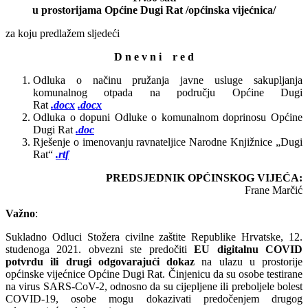
u prostorijama Općine Dugi Rat /općinska vijećnica/
za koju predlažem sljedeći
D n e v n i r e d
Odluka o načinu pružanja javne usluge sakupljanja
komunalnog otpada na području Općine Dugi
Rat
.docx
.docx
Odluka o dopuni Odluke o komunalnom doprinosu Općine
Dugi Rat
.doc
Rješenje o imenovanju ravnateljice Narodne Knjižnice „Dugi
Rat“
.rtf
PREDSJEDNIK OPĆINSKOG VIJEĆA:
Frane Marčić
Važno
:
Sukladno Odluci Stožera civilne zaštite Republike Hrvatske, 12.
studenoga 2021. obvezni ste predočiti
EU digitalnu COVID
potvrdu ili drugi odgovarajući dokaz
na ulazu u prostorije
općinske vijećnice Općine Dugi Rat. Činjenicu da su osobe testirane
na virus SARS-CoV-2, odnosno da su cijepljene ili preboljele bolest
COVID-19, osobe mogu dokazivati predočenjem drugog