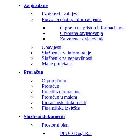
Za građane
E-obrasci i zahtjevi
Pravo na pristup informacijama
O pravu na pristup informacijama
Otvorena savjetovanja
Zatvorena savjetovanja
Obavijesti
Službenik za informiranje
Službenik za nepravilnosti
Mape projekata
Proračun
O proračunu
Proračun
Prijedlozi proračuna
Proračun u malom
Proračunski dokumenti
Financijska izvješća
Službeni dokumenti
Prostorni plan
PPUO Dugi Rat