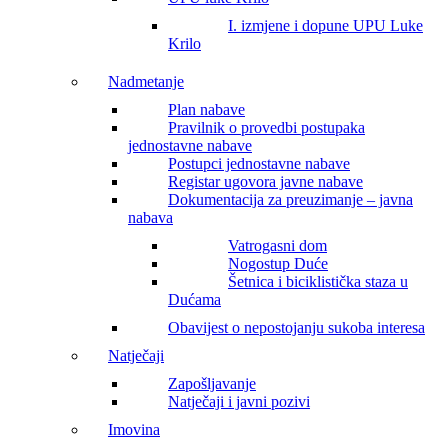
I. izmjene i dopune UPU Luke
Krilo
Nadmetanje
Plan nabave
Pravilnik o provedbi postupaka
jednostavne nabave
Postupci jednostavne nabave
Registar ugovora javne nabave
Dokumentacija za preuzimanje – javna
nabava
Vatrogasni dom
Nogostup Duće
Šetnica i biciklistička staza u
Dućama
Obavijest o nepostojanju sukoba interesa
Natječaji
Zapošljavanje
Natječaji i javni pozivi
Imovina