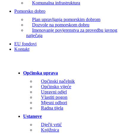
Komunalna infrastruktura
Pomorsko dobro
Plan upravljanja pomorskim dobrom
Dozvole na pomorskom dobru
Imenovanje povjerenstva za provedbu javnog
natječaja
EU fondovi
Kontakt
Općinska uprava
Općinski načelnik
Općinsko vijeće
Upravni odjel
Vlastiti pogon
Mjesni odbori
Radna tijela
Ustanove
Dječji vrtić
Knjižnica