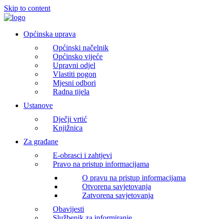
Skip to content
Općinska uprava
Općinski načelnik
Općinsko vijeće
Upravni odjel
Vlastiti pogon
Mjesni odbori
Radna tijela
Ustanove
Dječji vrtić
Knjižnica
Za građane
E-obrasci i zahtjevi
Pravo na pristup informacijama
O pravu na pristup informacijama
Otvorena savjetovanja
Zatvorena savjetovanja
Obavijesti
Službenik za informiranje