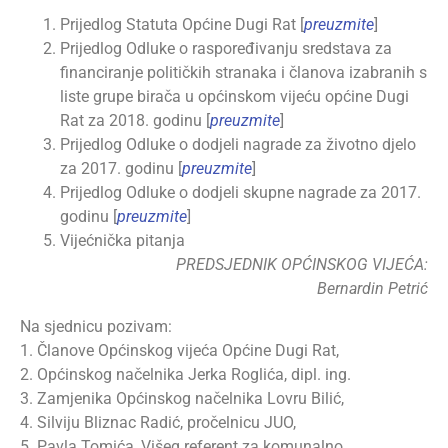
Prijedlog Statuta Općine Dugi Rat [
preuzmite
]
Prijedlog Odluke o raspoređivanju sredstava za
financiranje političkih stranaka i članova izabranih s
liste grupe birača u općinskom vijeću općine Dugi
Rat za 2018. godinu [
preuzmite
]
Prijedlog Odluke o dodjeli nagrade za životno djelo
za 2017. godinu [
preuzmite
]
Prijedlog Odluke o dodjeli skupne nagrade za 2017.
godinu [
preuzmite
]
Vijećnička pitanja
PREDSJEDNIK OPĆINSKOG VIJEĆA:
Bernardin Petrić
Na sjednicu pozivam:
1. Članove Općinskog vijeća Općine Dugi Rat,
2. Općinskog načelnika Jerka Roglića, dipl. ing.
3. Zamjenika Općinskog načelnika Lovru Bilić,
4. Silviju Bliznac Radić, pročelnicu JUO,
5. Pavla Tomića, Višeg referent za komunalno