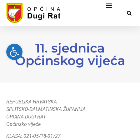
Općinska uprava
Za građane
Službeni dokumen
Pomorsko dobro
11. sjednica
Open toolbar
Općinskog vijeća
REPUBLIKA HRVATSKA
SPLITSKO-DALMATINSKA ŽUPANIJA
OPĆINA DUGI RAT
Općinsko vijeće
KLASA: 021-05/18-01/27