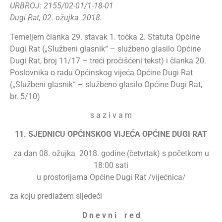
URBROJ: 2155/02-01/1-18-01
Dugi Rat, 02. ožujka 2018.
Temeljem članka 29. stavak 1. točka 2. Statuta Općine
Dugi Rat („Službeni glasnik“ – službeno glasilo Općine
Dugi Rat, broj 11/17 – treći pročišćeni tekst) i članka 20.
Poslovnika o radu Općinskog vijeća Općine Dugi Rat
(„Službeni glasnik“ – službeno glasilo Općine Dugi Rat,
br. 5/10)
s a z i v a m
11. SJEDNICU OPĆINSKOG VIJEĆA OPĆINE DUGI RAT
za dan 08. ožujka 2018. godine (četvrtak) s početkom u
18:00 sati
u prostorijama Općine Dugi Rat /vijećnica/
za koju predlažem sljedeći
D n e v n i r e d