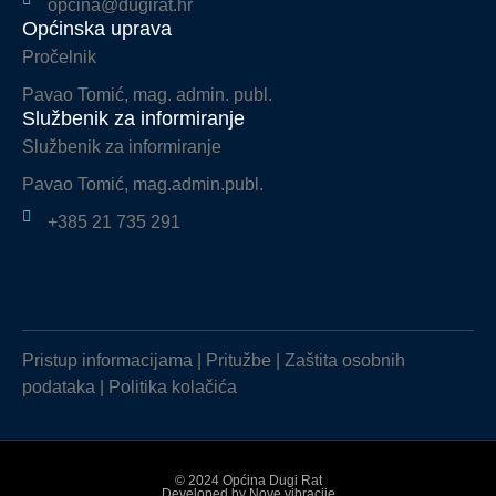
opcina@dugirat.hr
Općinska uprava
Pročelnik
Pavao Tomić, mag. admin. publ.
Službenik za informiranje
Službenik za informiranje
Pavao Tomić, mag.admin.publ.
+385 21 735 291
Pristup informacijama
|
Pritužbe
|
Zaštita osobnih
podataka
|
Politika kolačića
© 2024 Općina Dugi Rat
Developed by
Nove vibracije