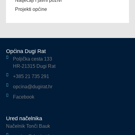
Natječaji i javni pozivi
Projekti općine
Općina Dugi Rat
Poljička cesta 133
HR-21315 Dugi Rat
+385 21 735 291
opcina@dugirat.hr
Facebook
Ured načelnika
Načelnik Tonči Bauk