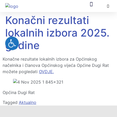
Konačni rezultati
Općinska uprava
Za građane
Službeni dokumenti
Pomorsko dobro
EU fondovi
lokalnih izbora 2025.
Open toolbar
godine
Konačne rezultate lokalnih izbora za Općinskog
načelnika i članova Općinskog vijeća Općine Dugi Rat
možete pogledati
OVDJE.
Općina Dugi Rat
Tagged
Aktualno