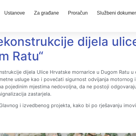
Ustanove
Za građane
Proračun
Službeni dokumen
ekonstrukcije dijela uli
m Ratu“
nstrukcije dijela Ulice Hrvatske mornarice u Dugom Ratu u 
metne usluge kao i povećati sigurnost odvijanja motornog i
a na pojedinim mjestima nedovoljna, da ne postoji odgovaraju
gnalizacija zastarjela.
 Glavnog i izvedbenog projekta, kako bi po rješavanju imovi