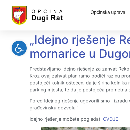
Općinska uprava
„Idejno rješenje R
Open toolbar
mornarice u Dugo
Predstavljamo Idejno rješenje za zahvat Reko
Kroz ovaj zahvat planiramo podići razinu pro
postojeći kolnik oštećen, da je širina kolnik
parking mjesta, te da je postojeća prometna si
Pored Idejnog rješenja ugovorili smo i izradu
građevinsku dozvolu.“
Idejno rješenje možete pogledati
OVDJE